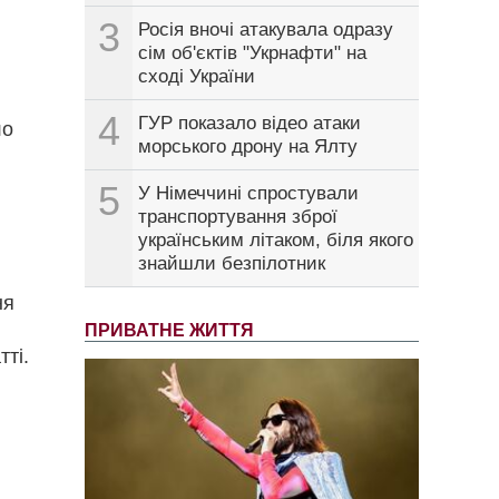
3
Росія вночі атакувала одразу
сім об'єктів "Укрнафти" на
сході України
4
ГУР показало відео атаки
ло
морського дрону на Ялту
5
У Німеччині спростували
транспортування зброї
українським літаком, біля якого
знайшли безпілотник
ня
ПРИВАТНЕ ЖИТТЯ
тті.