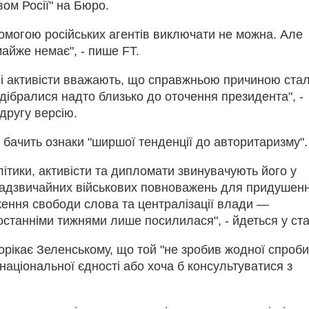
вом Росії" на Бюро.
омогою російських агентів виключати не можна. Але
майже немає", - пише FT.
ні активісти вважають, що справжньою причиною ста
підібралися надто близько до оточення президента", -
 другу версію.
бачить ознаки "ширшої тенденції до авторитаризму".
літики, активісти та дипломати звинувачують його у
надзвичайних військових повноважень для придушен
ження свободи слова та централізації влади —
 останніми тижнями лише посилилася", - йдеться у ста
орікає Зеленському, що той "не зробив жодної спроби
національної єдності або хоча б консультуватися з