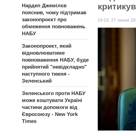
критикув
Нардеп Джемілєв
пояснив, чому підтримав
законопроєкт про
19:23,
27 липня 20
обмеження повноважень
НАБУ
Законопроект, який
відновлюватиме
повноваження НАБУ, буде
прийнятий "невідкладно"
наступного тижня -
Зеленський
Зеленського проти НАБУ
може коштувати Україні
частини допомоги від
Євросоюзу - New York
Times