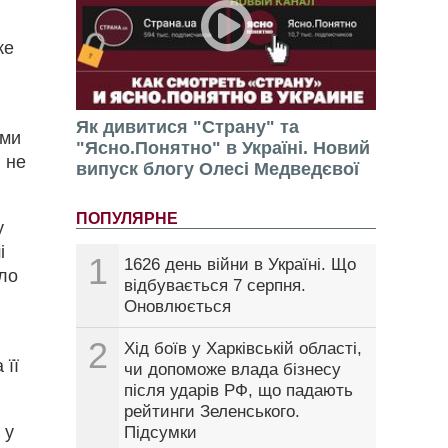
же
Як дивитися "Страну" та
зми
"Ясно.Понятно" в Україні. Новий
і не
випуск блогу Олесі Медведєвої
ПОПУЛЯРНЕ
у
і
1
1626 день війни в Україні. Що
ило
відбувається 7 серпня.
Оновлюється
2
Хід боїв у Харківській області,
 її
чи допоможе влада бізнесу
після ударів РФ, що падають
рейтинги Зеленського.
 у
Підсумки