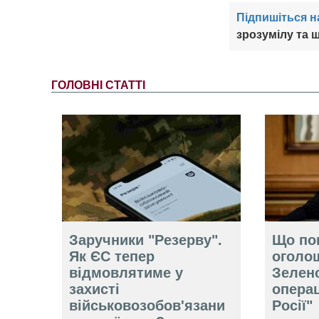
Підпишіться н
зрозумілу та ш
ГОЛОВНІ СТАТТІ
Заручники "Резерву".
Що по
Як ЄС тепер
оголо
відмовлятиме у
Зелен
захисті
операц
військовозобов'язани
Росії"