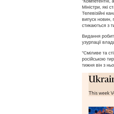
"Компетентні, 
Міністри, які 
Телевізійні к
випуск новин,
стикаються з т
Видання робит
узурпації влад
"Сміливе та ст
російською тир
тижня він з нь