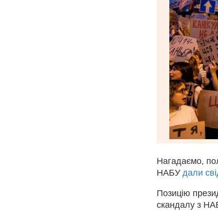
Нагадаємо, по
НАБУ
дали св
Позицію прези
скандалу з Н