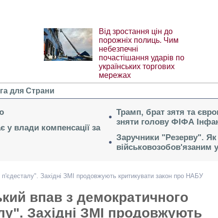
Від зростання цін до
порожніх полиць. Чим
небезпечні
почастішання ударів по
українських торгових
мережах
га для Страни
ю
Трамп, брат зятя та євр
зняти голову ФІФА Інфан
ає у влади компенсації за
Заручники "Резерву". Як
військовозобов'язаним 
 п'єдесталу". Західні ЗМІ продовжують критикувати закон про НАБУ
кий впав з демократичного
лу". Західні ЗМІ продовжують