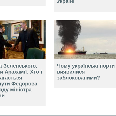
Україні
а Зеленського,
Чому українські порти
и Арахамії. Хто і
виявилися
агається
заблокованими?
нути Федорова
аду міністра
ни