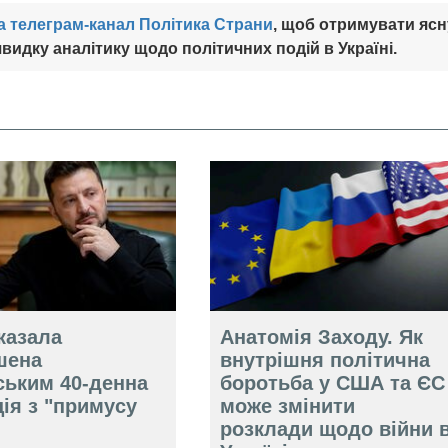
а телеграм-канал Політика Страни
, щоб отримувати ясн
видку аналітику щодо політичних подій в Україні.
казала
Анатомія Заходу. Як
шена
внутрішня політична
ським 40-денна
боротьба у США та ЄС
ія з "примусу
може змінити
розклади щодо війни 