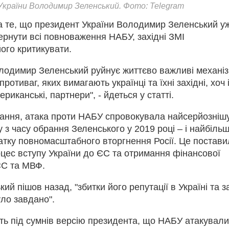
країни Володимир Зеленський. Фото: Telegram
 те, що президент України Володимир Зеленський у
ернути всі повноваження НАБУ, західні ЗМІ
ого критикувати.
лодимир Зеленський руйнує життєво важливі механі
ротиваг, яких вимагають українці та їхні західні, хоч 
риканські, партнери", - йдеться у статті.
ання, атака проти НАБУ спровокувала найсерйозніш
у з часу обрання Зеленського у 2019 році – і найбільш
атку повномасштабного вторгнення Росії. Це постав
оцес вступу України до ЄС та отримання фінансової
ЄС та МВФ.
кий пішов назад, "збитки його репутації в Україні та за
ло завдано".
ть під сумнів версію президента, що НАБУ атакували