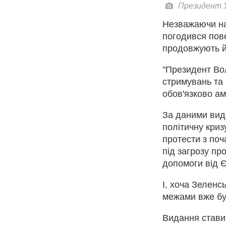
Президент У
Незважаючи на
погодився пов
продовжують й
"Президент Во
стримувань та п
обов'язково аме
За даними вид
політичну криз
протести з поч
під загрозу пр
допомоги від 
І, хоча Зеленсь
межами вже бу
Видання стави