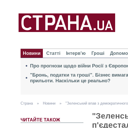
Новини
Статті
Інтерв'ю
Гроші
Допомо
Про прогнози щодо війни Росії з Європо
"Бронь, податки та гроші". Бізнес вимаг
прильоти. Наскільки це реально?
Страна
»
Новини
»
"Зеленський впав з демократичного
"Зеленсь
ЧИТАЙТЕ ТАКОЖ
п'єдеста