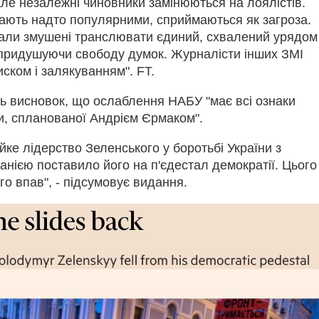
але незалежні чиновники замінюються на лоялістів.
стають надто популярними, сприймаються як загроза.
анали змушені транслювати єдиний, схвалений урядом
 придушуючи свободу думок. Журналісти інших ЗМІ
иском і залякуванням". FT.
ь висновок, що ослаблення НАБУ "має всі ознаки
и, спланованої Андрієм Єрмаком".
ійке лідерство Зеленського у боротьбі України з
анією поставило його на п'єдестал демократії. Цього
ого впав", - підсумовує видання.