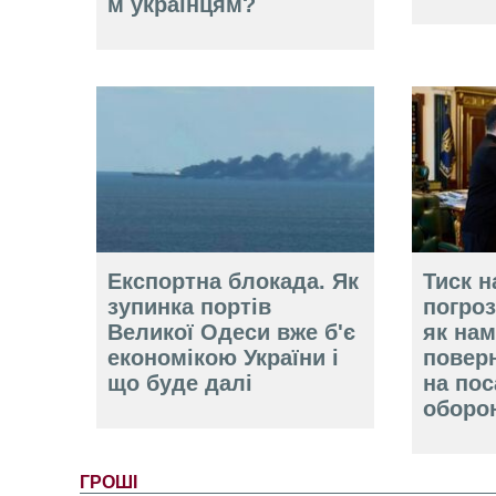
м українцям?
Експортна блокада. Як
Тиск н
зупинка портів
погроз
Великої Одеси вже б'є
як нам
економікою України і
повер
що буде далі
на пос
оборо
ГРОШІ