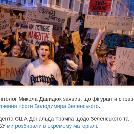
літолог Микола Давидюк заявив, що фігуранти справ
ідчення проти Володимира Зеленського
.
дента США Дональда Трампа щодо Зеленського та
АБУ
ми розбирали в окремому матеріалі
.