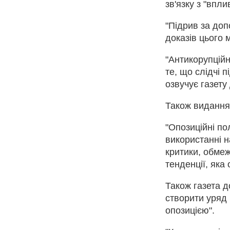
зв'язку з "впли
"Підрив за доп
доказів цього 
"Антикорупцій
те, що слідчі 
озвучує газету
Також видання 
"Опозиційні по
використанні 
критики, обме
тенденції, яка
Також газета д
створити уряд 
опозицією".