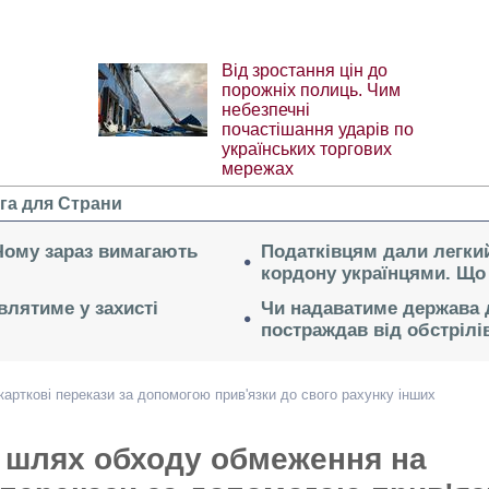
Від зростання цін до
порожніх полиць. Чим
небезпечні
почастішання ударів по
українських торгових
мережах
га для Страни
 Чому зараз вимагають
Податківцям дали легкий
кордону українцями. Що 
влятиме у захисті
Чи надаватиме держава д
постраждав від обстрілі
арткові перекази за допомогою прив'язки до свого рахунку інших
 шлях обходу обмеження на