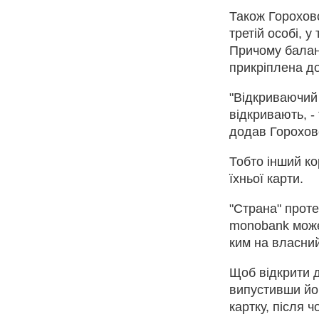
Також Гороховс
третій особі, у
Причому баланс
прикріплена до
"Відкриваючий 
відкривають, -
додав Горохов
Тобто інший ко
їхньої карти.
"Страна" проте
monobank може 
ким на власний
Щоб відкрити д
випустивши йом
картку, після 