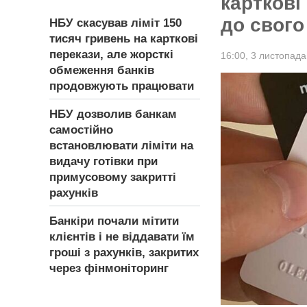
карткові
до свого
НБУ скасував ліміт 150
тисяч гривень на карткові
перекази, але жорсткі
16:00,
3 листопада
обмеження банків
продовжують працювати
НБУ дозволив банкам
самостійно
встановлювати ліміти на
видачу готівки при
примусовому закритті
рахунків
Банкіри почали мітити
клієнтів і не віддавати їм
гроші з рахунків, закритих
через фінмоніторинг