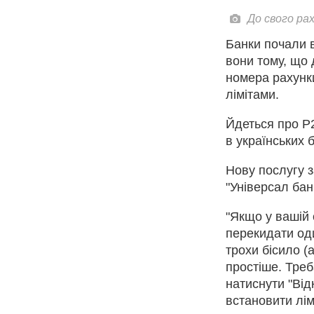
До свого ра
Банки почали в
вони тому, що 
номера рахунки
лімітами.
Йдеться про Р2
в українських 
Нову послугу 
"Універсал банк
"Якщо у вашій 
перекидати од
трохи бісило (
простіше. Тре
натиснути "Від
встановити лім