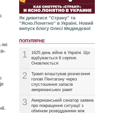
і
Як дивитися "Страну" та
"Ясно.Понятно" в Україні. Новий
випуск блогу Олесі Медведєвої
ПОПУЛЯРНЕ
 які
ць.
1
1625 день війни в Україні. Що
відбувається 6 серпня.
Оновлюється
2
Трамп влаштував рознесення
о
голові Пентагону через
Це
спустошення запасів
американських ракет
3
Американський сенатор заявив
про покращення ситуації з
ий.
обміном розвідданими між