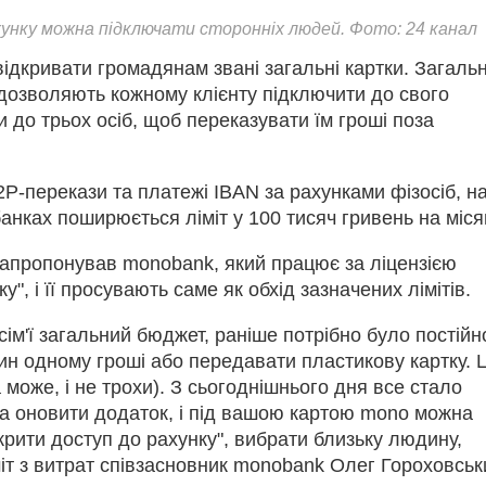
хунку можна підключати сторонніх людей. Фото: 24 канал
ідкривати громадянам звані загальні картки. Загальн
дозволяють кожному клієнту підключити до свого
 до трьох осіб, щоб переказувати їм гроші поза
Р-перекази та платежі IBAN за рахунками фізосіб, на
банках поширюється ліміт у 100 тисяч гривень на міся
запропонував monobank, який працює за ліцензією
у", і її просувають саме як обхід зазначених лімітів.
сім'ї загальний бюджет, раніше потрібно було постійн
ин одному гроші або передавати пластикову картку. 
а може, і не трохи). З сьогоднішнього дня все стало
ба оновити додаток, і під вашою картою mono можна
крити доступ до рахунку", вибрати близьку людину,
іт з витрат співзасновник monobank Олег Гороховськ