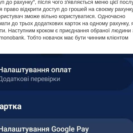
уп до рахунку", після чого з'являється меню цієї посл
 право відкрити доступ до грошей на своєму рахунку
ористувач зможе вільно користуватися. Одночасно
ати до трьох додаткових карток на одному рахунку, я
ти. Наступним кроком є приєднання обраної людини 
 monobank. Тобто новачок має бути чинним клієнтом