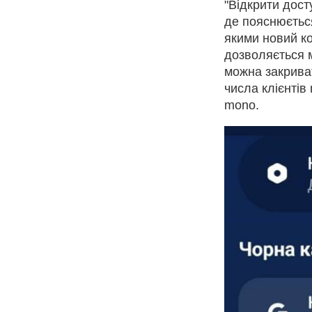
"Відкрити дост
де пояснюється
якими новий к
дозволяється м
можна закрива
числа клієнтів
mono.