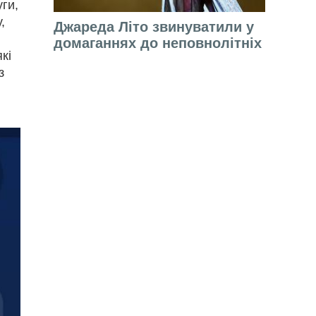
уги,
,
Джареда Літо звинуватили у
домаганнях до неповнолітніх
кі
з