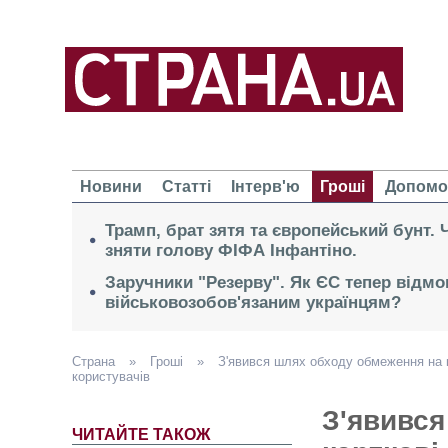
Новини
Статті
Інтерв'ю
Гроші
Допомо
Трамп, брат зятя та європейський бунт.
зняти голову ФІФА Інфантіно.
Заручники "Резерву". Як ЄС тепер відмо
військовозобов'язаним українцям?
Страна
»
Гроші
»
З'явився шлях обходу обмеження на к
користувачів
З'явився
ЧИТАЙТЕ ТАКОЖ