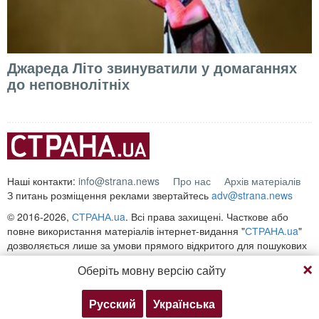
Джареда Літо звинуватили у домаганнях
до неповнолітніх
Наші контакти:
info@strana.news
Про нас
Архів матеріалів
З питань розміщення реклами звертайтесь
adv@strana.news
© 2016-2026,
СТРАНА.ua
. Всі права захищені. Часткове або
повне використання матеріалів інтернет-видання "
СТРАНА.ua
"
дозволяється лише за умови прямого відкритого для пошукових
систем гіперпосилання на безпосередню адресу матеріалу на
Оберіть мовну версію сайту
сайті
strana.ua
Будь-яке копіювання, публікація, передрук чи відтворення
інформації, що містить посилання на «Інтерфакс-Україна»,
Русский
Українська
забороняється.