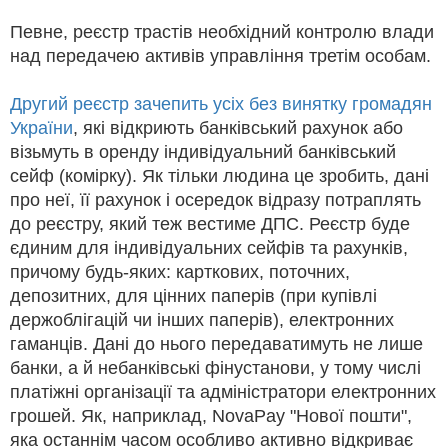
Певне, реєстр трастів необхідний контролю влади
над передачею активів управління третім особам.
Другий реєстр зачепить усіх без винятку громадян
України
, які відкриють банківський рахунок або
візьмуть в оренду індивідуальний банківський
сейф (комірку). Як тільки людина це зробить, дані
про неї, її рахунок і осередок відразу потраплять
до реєстру, який теж вестиме ДПС. Реєстр буде
єдиним для індивідуальних сейфів та рахунків,
причому будь-яких: карткових, поточних,
депозитних, для цінних паперів (при купівлі
держоблігацій чи інших паперів), електронних
гаманців. Дані до нього передаватимуть не лише
банки, а й небанківські фінустанови, у тому числі
платіжні організації та адміністратори електронних
грошей. Як, наприклад, NovaPay "Нової пошти",
яка останнім часом особливо активно відкриває