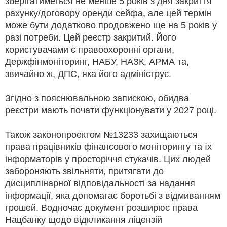
зберігатиметься не менше 5 років з дня закриття
рахунку/договору оренди сейфа, але цей термін
може бути додатково продовжено ще на 5 років у
разі потреби. Цей реєстр закритий. Його
користувачами є правоохоронні органи,
Держфінмоніторинг, НАБУ, НАЗК, АРМА та,
звичайно ж, ДПС, яка його адмініструє.
Згідно з пояснювальною запискою, обидва
реєстри мають почати функціонувати у 2027 році.
Також законопроектом №13233 захищаються
права працівників фінансового моніторингу та їх
інформаторів у просторіччя стукачів. Цих людей
забороняють звільняти, притягати до
дисциплінарної відповідальності за надання
інформації, яка допомагає боротьбі з відмиванням
грошей. Водночас документ розширює права
Нацбанку щодо відкликання ліцензій