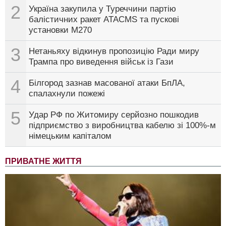
2
Україна закупила у Туреччини партію
балістичних ракет ATACMS та пускові
установки M270
3
Нетаньяху відкинув пропозицію Ради миру
Трампа про виведення військ із Гази
4
Білгород зазнав масованої атаки БпЛА,
спалахнули пожежі
5
Удар РФ по Житомиру серйозно пошкодив
підприємство з виробництва кабелю зі 100%-м
німецьким капіталом
ПРИВАТНЕ ЖИТТЯ