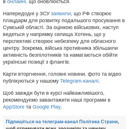
в
онлайні,
що оновлюється.
Напередодні у ЗСУ
заявили
, що РФ створює
плацдарм для розвитку подальшого просування в
Сумській області. За оцінкою військових, наступ
ведеться у напрямку селища Хотень, що у
перспективі створює небезпеку для обласного
центру. Зокрема, війська противника збільшили
активність безпілотників та намагаються обійти
українські позиції з флангів.
Карти вторгнення, головні новини, фото та відео
публікуються у нашому
Telegram-каналі
.
Щоб завжди бути в курсі найважливішого,
рекомендуємо завантажити наші програми в
AppStore
та
Google Play
.
Підпишіться на телеграм-канал Політика Страни
,
щоб отримувати ясну, зрозумілу та швидку