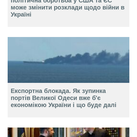
політична боротьба у США та ЄС
може змінити розклади щодо війни в
Україні
Експортна блокада. Як зупинка
портів Великої Одеси вже б'є
економікою України і що буде далі