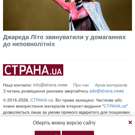
Джареда Літо звинуватили у домаганнях
до неповнолітніх
Наші контакти:
info@strana.news
Про нас
Архів матеріалів
З питань розміщення реклами звертайтесь
adv@strana.news
© 2016-2026,
СТРАНА.ua
. Всі права захищені. Часткове або
повне використання матеріалів інтернет-видання "
СТРАНА.ua
"
дозволяється лише за умови прямого відкритого для пошукових
систем гіперпосилання на безпосередню адресу матеріалу на
Оберіть мовну версію сайту
сайті
strana.ua
Будь-яке копіювання, публікація, передрук чи відтворення