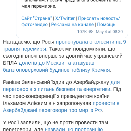
Нагадаємо, що Росія
пропонувала оголосити на 9
травня перемир'я
. Також ми повідомляли, що
сьогодні вночі вперше за довгий час український
БПЛА
долетів до Москви та атакував
багатоповерховий будинок поблизу Кремля
.
Раніше Зеленський їздив до Азербайджану
для
переговорів з питань безпеки та енергетики.
Під
час прес-конференції з президентом країни
Ільхамом Алієвим він запропонував
провести в
Азербайджані переговори про мир із РФ
.
У Росії заявили, що не проти провести там
переговори, але
назвали цю пропозицію