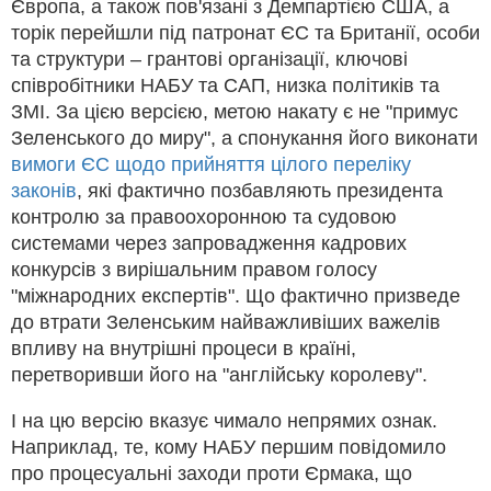
Європа, а також пов'язані з Демпартією США, а
торік перейшли під патронат ЄС та Британії, особи
та структури – грантові організації, ключові
співробітники НАБУ та САП, низка політиків та
ЗМІ. За цією версією, метою накату є не "примус
Зеленського до миру", а спонукання його виконати
вимоги ЄС щодо прийняття цілого переліку
законів
, які фактично позбавляють президента
контролю за правоохоронною та судовою
системами через запровадження кадрових
конкурсів з вирішальним правом голосу
"міжнародних експертів". Що фактично призведе
до втрати Зеленським найважливіших важелів
впливу на внутрішні процеси в країні,
перетворивши його на "англійську королеву".
І на цю версію вказує чимало непрямих ознак.
Наприклад, те, кому НАБУ першим повідомило
про процесуальні заходи проти Єрмака, що