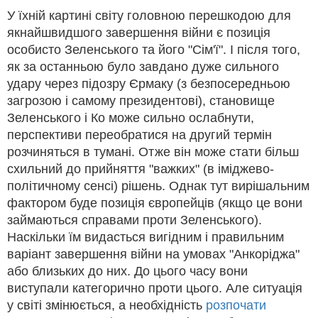
У їхній картині світу головною перешкодою для
якнайшвидшого завершення війни є позиція
особисто Зеленського та його "Сім'ї". І після того,
як за останньою було завдано дуже сильного
удару через підозру Єрмаку (з безпосередньою
загрозою і самому президентові), становище
Зеленського і Ко може сильно ослабнути,
перспективи переобратися на другий термін
розчиняться в тумані. Отже він може стати більш
схильний до прийняття "важких" (в іміджево-
політичному сенсі) рішень. Однак тут вирішальним
фактором буде позиція європейців (якщо це вони
займаються справами проти Зеленського).
Наскільки їм видасться вигідним і правильним
варіант завершення війни на умовах "Анкоріджа"
або близьких до них. До цього часу вони
виступали категорично проти цього. Але ситуація
у світі змінюється, а необхідність
розпочати