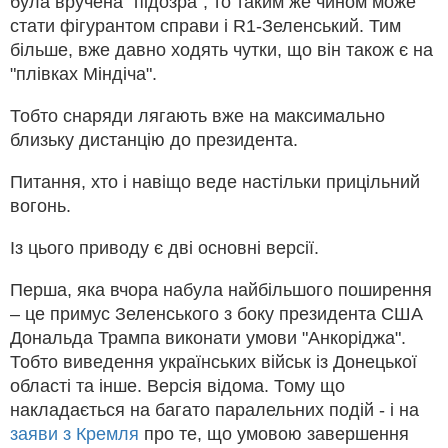
була вручена "підозра", то таким же чином може
стати фігурантом справи і R1-Зеленський. Тим
більше, вже давно ходять чутки, що він також є на
"плівках Міндіча".
Тобто снаряди лягають вже на максимально
близьку дистанцію до президента.
Питання, хто і навіщо веде настільки прицільний
вогонь.
Із цього приводу є дві основні версії.
Перша, яка вчора набула найбільшого поширення
– це примус Зеленського з боку президента США
Дональда Трампа виконати умови "Анкоріджа".
Тобто виведення українських військ із Донецької
області та інше. Версія відома. Тому що
накладається на багато паралельних подій - і на
заяви з Кремля
про те, що умовою завершення