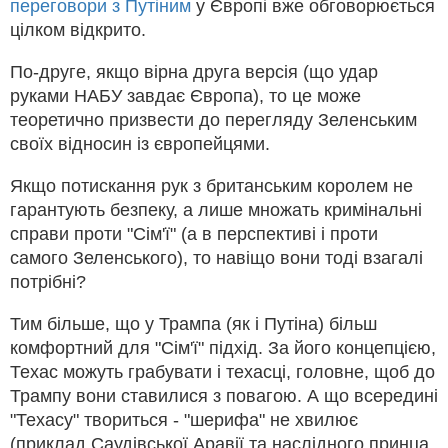
переговори з Путіним
у Європі вже обговорюється
цілком відкрито.
По-друге, якщо вірна друга версія (що удар
руками НАБУ завдає Європа), то це може
теоретично призвести до перегляду Зеленським
своїх відносин із європейцями.
Якщо потискання рук з британським королем не
гарантують безпеку, а лише множать кримінальні
справи проти "Сім'ї" (а в перспективі і проти
самого Зеленського), то навіщо вони тоді взагалі
потрібні?
Тим більше, що у Трампа (як і Путіна) більш
комфортний для "Сім'ї" підхід. За його концепцією,
Техас можуть грабувати і техасці, головне, щоб до
Трампу вони ставилися з повагою. А що всередині
"Техасу" твориться - "шерифа" не хвилює
(приклад Саудівської Аравії та наслідного принца