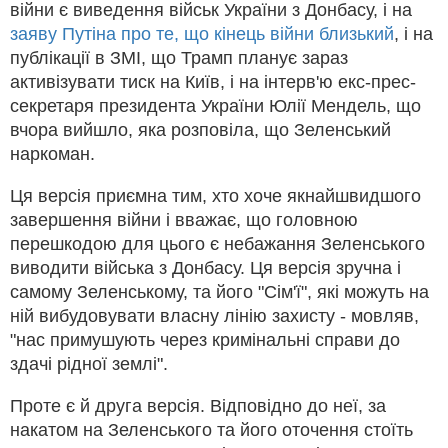
війни є виведення військ України з Донбасу, і на
заяву Путіна про те, що кінець війни близький
, і на
публікації в ЗМІ, що Трамп планує зараз
активізувати тиск на Київ,
і на
інтерв'ю
екс-прес-
секретаря президента України Юлії Мендель, що
вчора вийшло, яка розповіла, що Зеленський
наркоман.
Ця версія приємна тим, хто хоче якнайшвидшого
завершення війни і вважає, що головною
перешкодою для цього є небажання Зеленського
виводити війська з Донбасу. Ця версія зручна і
самому Зеленському, та його "Сім'ї", які можуть на
ній вибудовувати власну лінію захисту - мовляв,
"нас примушують через кримінальні справи до
здачі рідної землі".
Проте є й друга версія. Відповідно до неї, за
накатом на Зеленського та його оточення стоїть