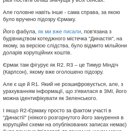
разі постать більш значуща у всіх сенсах.
Але головне навіть інше - сама справа, за якою
було вручено підозру Єрмаку.
Його фабула,
як ми вже писали
, пов'язана з
будівництвом котеджного містечка "Династія", на
якому, за версією слідства, було відмито мільйони
доларів корупційних коштів.
Єрмак там фігурує як R2. R3 – це Тимур Міндіч
(Карлсон), якому вже оголошено підозру.
Але є ще й R1. Який не розшифровується, але, з
урахуванням інформації, що з'явилася в ЗМІ, його
можна ідентифікувати як Зеленського.
І якщо R2-Єрмаку просто за фактом участі в
"Династії" (ніякого розгорнутого його занурення в
корупційні схеми на опублікованих записах немає)