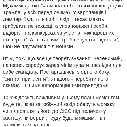
Мухаммеда бін Салмана та багатьох інших "друзів
Трампа" у всіх перед очима). У європейців і
Демпартії США інший підхід - Техас мають
грабувати не техасці, а уповноважені особи,
відібрані на конкурсах за участю "міжнародних
експертів". А "техасцям" треба вручати "підозри",
щоб не плуталися під ногами.
Втім, поки що все це теоретизування. Зеленський,
напевно, спробує зараз мінімізувати наслідки для
себе скандалу. Постаравшись, з одного боку,
"сигнал пригасити", з іншого - перебити його
якимись іншими інформаційними приводами.
Також досить важливим у цьому плані моментом
буде те, який запобіжний захід оберуть Єрмаку -
чи відправлять його до СІЗО під величезну
заставу, чи вердикт суду буде м'якшим, і він
залишиться на волі.