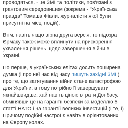
проводяться, - це ЗМІ та політики, пов'язані з
грантовим середовищем (зокрема - "Українська
правда" Томаша Фіали, журналісти якої були
присутні на місці подій).
Втім, навіть якщо вірна друга версія, то підозра
Єрмаку також може вплинути на прискорення
ухвалення рішень щодо завершення війни в
Україні.
По-перше, в українських елітах досить поширена
думка (і про неї час від часу
пишуть західні ЗМІ
)
про те, що затягування війни стане катастрофою
для України, а тому потрібно її завершувати
якнайшвидше, хай навіть ціною втрати Донбасу,
обмінявши це на гарантії безпеки за моделлю 5
статті НАТО і на гарантії великих інвестицій (і те, і).
Причому подібні настрої є навіть в орієнтованих
на Європу колах.