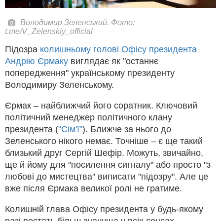
Володимир Зеленський. Фото:
t.me/V_Zelenskiy_official
Підозра
колишньому голові Офісу президента
Андрію Єрмаку
виглядає як "останнє
попередження" українському президенту
Володимиру Зеленському.
Єрмак – найближчий його соратник. Ключовий
політичний менеджер політичного клану
президента (
"Сім'ї"
). Ближче за нього до
Зеленського нікого немає. Точніше – є ще такий
близький друг Сергій Шефір. Можуть, звичайно,
ще й йому для "посилення сигналу" або просто "з
любові до мистецтва" виписати "підозру". Але це
вже після Єрмака великої ролі не гратиме.
Колишній глава Офісу президента у будь-якому