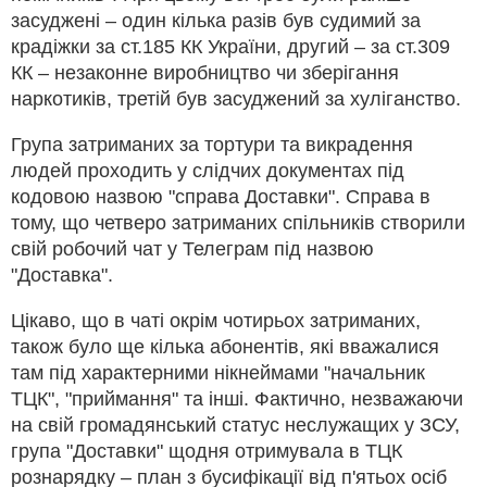
засуджені – один кілька разів був судимий за
крадіжки за ст.185 КК України, другий – за ст.309
КК – незаконне виробництво чи зберігання
наркотиків, третій був засуджений за хуліганство.
Група затриманих за тортури та викрадення
людей проходить у слідчих документах під
кодовою назвою "справа Доставки". Справа в
тому, що четверо затриманих спільників створили
свій робочий чат у Телеграм під назвою
"Доставка".
Цікаво, що в чаті окрім чотирьох затриманих,
також було ще кілька абонентів, які вважалися
там під характерними нікнеймами "начальник
ТЦК", "приймання" та інші. Фактично, незважаючи
на свій громадянський статус неслужащих у ЗСУ,
група "Доставки" щодня отримувала в ТЦК
рознарядку – план з бусифікації від п'ятьох осіб