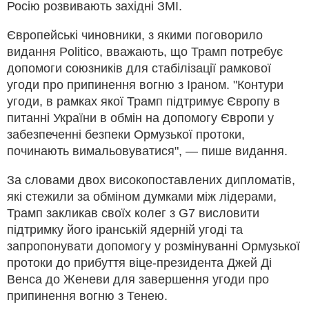
Росію розвивають західні ЗМІ.
Європейські чиновники, з якими поговорило
видання Politico, вважають, що Трамп потребує
допомоги союзників для стабілізації рамкової
угоди про припинення вогню з Іраном. "Контури
угоди, в рамках якої Трамп підтримує Європу в
питанні України в обмін на допомогу Європи у
забезпеченні безпеки Ормузької протоки,
починають вимальовуватися", — пише видання.
За словами двох високопоставлених дипломатів,
які стежили за обміном думками між лідерами,
Трамп закликав своїх колег з G7 висловити
підтримку його іранській ядерній угоді та
запропонувати допомогу у розмінуванні Ормузької
протоки до прибуття віце-президента Джей Ді
Венса до Женеви для завершення угоди про
припинення вогню з Тенею.