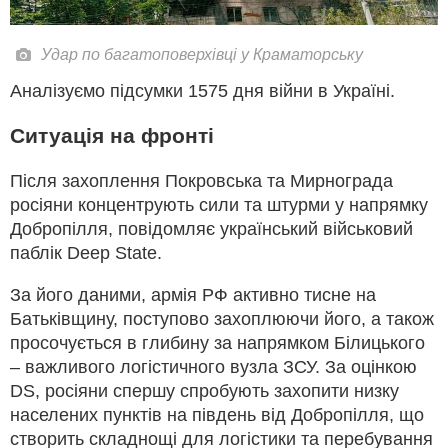
Удар по багатоповерхівці у Краматорську
Аналізуємо підсумки 1575 дня війни в Україні.
Ситуація на фронті
Після захоплення Покровська та Мирнограда
росіяни концентрують сили та штурми у напрямку
Добропілля, повідомляє український військовий
паблік Deep State.
За його даними, армія РФ активно тисне на
Батьківщину, поступово захоплюючи його, а також
просочується в глибину за напрямком Білицького
– важливого логістичного вузла ЗСУ. За оцінкою
DS, росіяни спершу спробують захопити низку
населених пунктів на південь від Добропілля, що
створить складнощі для логістики та перебування