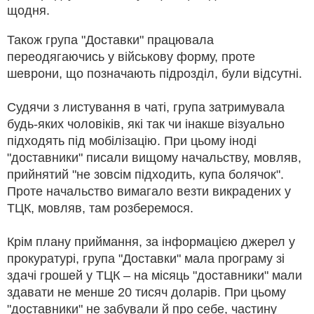
щодня.
Також група "Доставки" працювала
переодягаючись у військову форму, проте
шеврони, що позначають підрозділ, були відсутні.
Судячи з листування в чаті, група затримувала
будь-яких чоловіків, які так чи інакше візуально
підходять під мобілізацію. При цьому іноді
"доставники" писали вищому начальству, мовляв,
прийнятий "не зовсім підходить, купа болячок".
Проте начальство вимагало везти викрадених у
ТЦК, мовляв, там розберемося.
Крім плану приймання, за інформацією джерел у
прокуратурі, група "Доставки" мала програму зі
здачі грошей у ТЦК – на місяць "доставники" мали
здавати не менше 20 тисяч доларів. При цьому
"доставники" не забували й про себе, частину