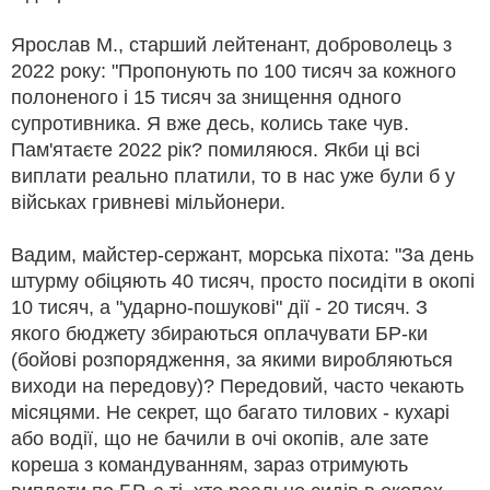
Ярослав М., старший лейтенант, доброволець з
2022 року: "Пропонують по 100 тисяч за кожного
полоненого і 15 тисяч за знищення одного
супротивника. Я вже десь, колись таке чув.
Пам'ятаєте 2022 рік? помиляюся. Якби ці всі
виплати реально платили, то в нас уже були б у
військах гривневі мільйонери.
Вадим, майстер-сержант, морська піхота: "За день
штурму обіцяють 40 тисяч, просто посидіти в окопі
10 тисяч, а "ударно-пошукові" дії - 20 тисяч. З
якого бюджету збираються оплачувати БР-ки
(бойові розпорядження, за якими виробляються
виходи на передову)? Передовий, часто чекають
місяцями. Не секрет, що багато тилових - кухарі
або водії, що не бачили в очі окопів, але зате
кореша з командуванням, зараз отримують