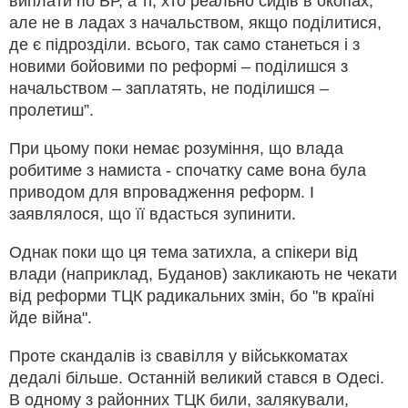
виплати по БР, а ті, хто реально сидів в окопах,
але не в ладах з начальством, якщо поділитися,
де є підрозділи. всього, так само станеться і з
новими бойовими по реформі – поділишся з
начальством – заплатять, не поділишся –
пролетиш”.
При цьому поки немає розуміння, що влада
робитиме з намиста - спочатку саме вона була
приводом для впровадження реформ. І
заявлялося, що її вдасться зупинити.
Однак поки що ця тема затихла, а спікери від
влади (наприклад, Буданов) закликають не чекати
від реформи ТЦК радикальних змін, бо "в країні
йде війна".
Проте скандалів із свавілля у військкоматах
дедалі більше. Останній великий стався в Одесі.
В одному з районних ТЦК били, залякували,