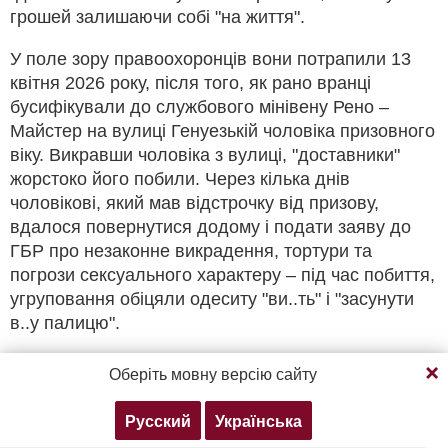
грошей залишаючи собі "на життя".
У поле зору правоохоронців вони потрапили 13
квітня 2026 року, після того, як рано вранці
бусифікували до службового мінівену Рено –
Майстер на вулиці Генуезькій чоловіка призовного
віку. Викравши чоловіка з вулиці, "доставники"
жорстоко його побили. Через кілька днів
чоловікові, який мав відстрочку від призову,
вдалося повернутися додому і подати заяву до
ГБР про незаконне викрадення, тортури та
погрози сексуального характеру – під час побиття,
угруповання обіцяли одеситу "ви..ть" і "засунути
в..у палицю".
Продовжуючи перегляд, ви погоджуєтесь з нашою
Після затримання "помічників" військкомів у
Оберіть мовну версію сайту
політикою конфіденційності
службовому мінівені було виявлено гумові кийки,
молотки та наручники. Також цікаво, що
Русский
Українська
Згоден
Докладніше
"працювали" помічники ТЦК у неабиякому підпитку