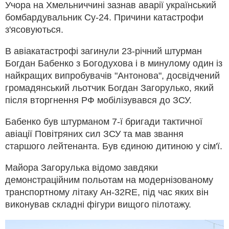
Учора на Хмельниччині зазнав аварії український
бомбардувальник Су-24. Причини катастрофи
з'ясовуються.
В авіакатастрофі загинули 23-річний штурман
Богдан Бабенко з Богодухова і в минулому один із
найкращих випробувачів "Антонова", досвідчений
громадянський льотчик Богдан Загорулько, який
після вторгнення РФ мобілізувався до ЗСУ.
Бабенко був штурманом 7-ї бригади тактичної
авіації Повітряних сил ЗСУ та мав звання
старшого лейтенанта. Був єдиною дитиною у сім'ї.
Майора Загорулька відомо завдяки
демонстраційним польотам на модернізованому
транспортному літаку Ан-32RE, під час яких він
виконував складні фігури вищого пілотажу.