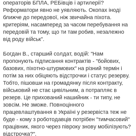
операторів БПЛА, РЕБівців і артилерії?
Реформатори явно не уявляють. Окопах іноді
ближче до передової, ніж звичайна піхота.
критеріям, насамперед за часом перебування на
передовій та тому, що ти там робив, незалежно
від роду військ”.
Богдан В., старший солдат, водій: "Нам
пропонують підписання контрактів - "бойових,
базових, піхотно-штурмових" на різний термін і
потім за них обіцяють відстрочки і статус резерву.
Тобто, пішовши на громадянку після контракту,
військовий не стає цивільним, а потрапляє в
резерв. Це прихований нашийник - ти типу, не
зовсім. Не зможе. Повноцінного
працевлаштування в Україні у резервіста теж не
буде - кому з роботодавців потрібен "тимчасовий"
працівник, якого через півроку знову мобілізують?
відстрочка?".