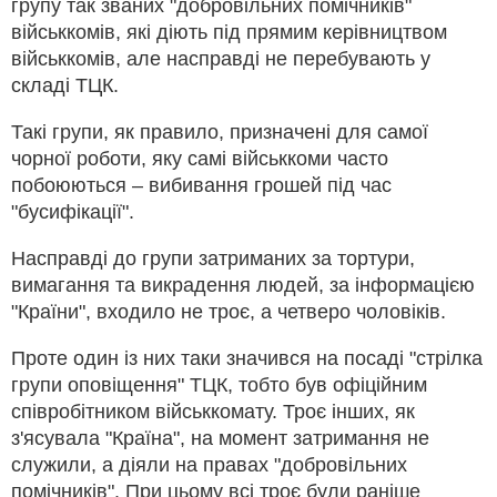
групу так званих "добровільних помічників"
військкомів, які діють під прямим керівництвом
військкомів, але насправді не перебувають у
складі ТЦК.
Такі групи, як правило, призначені для самої
чорної роботи, яку самі військкоми часто
побоюються – вибивання грошей під час
"бусифікації".
Насправді до групи затриманих за тортури,
вимагання та викрадення людей, за інформацією
"Країни", входило не троє, а четверо чоловіків.
Проте один із них таки значився на посаді "стрілка
групи оповіщення" ТЦК, тобто був офіційним
співробітником військкомату. Троє інших, як
з'ясувала "Країна", на момент затримання не
служили, а діяли на правах "добровільних
помічників". При цьому всі троє були раніше