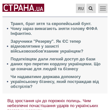
RU
Трамп, брат зятя та європейський бунт.
Чому зараз вимагають зняти голову ФІФА
Інфантіно.
Заручники "Резерву". Як ЄС тепер
відмовлятиме у захисті
військовозобов'язаним українцям?
Податківцям дали легкий доступ до бази
даних про перетин кордону українцями. Що
це означає для людей та бізнесу
Чи надаватиме держава допомогу
українському бізнесу, який постраждав від
обстрілів?
Від зростання цін до порожніх полиць. Чим
небезпечні почастішання ударів по українських