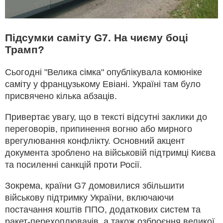
Підсумки саміту G7. На чиєму боці
Трамп?
Сьогодні "Велика сімка" опублікувала комюніке
саміту у французькому Евіані. Україні там було
присвячено кілька абзаців.
Привертає увагу, що в тексті відсутні заклики до
переговорів, припинення вогню або мирного
врегулювання конфлікту. Основний акцент
документа зроблено на військовій підтримці Києва
та посиленні санкцій проти Росії.
Зокрема, країни G7 домовилися збільшити
військову підтримку України, включаючи
постачання коштів ППО, додаткових систем та
ракет-перехоплювачів, а також озброєння великої