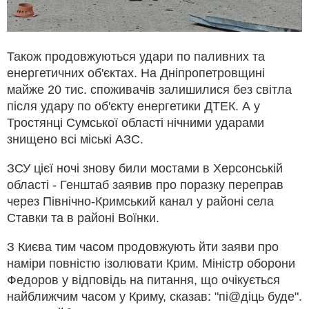
Також продовжуються удари по паливних та
енергетичних об'єктах. На Дніпропетровщині
майже 20 тис. споживачів залишилися без світла
після удару по об'єкту енергетики ДТЕК. А у
Тростянці Сумської області нічними ударами
знищено всі міські АЗС.
ЗСУ цієї ночі знову били мостами в Херсонській
області - Генштаб заявив про поразку переправ
через Північно-Кримський канал у районі села
Ставки та в районі Воїнки.
З Києва тим часом продовжують йти заяви про
наміри повністю ізолювати Крим. Міністр оборони
Федоров у відповідь на питання, що очікується
найближчим часом у Криму, сказав: "пі@діць буде".