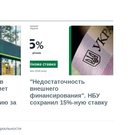
в
"Недостаточность
мет
внешнего
финансирования". НБУ
ию за
сохранил 15%-ную ставку
циальности