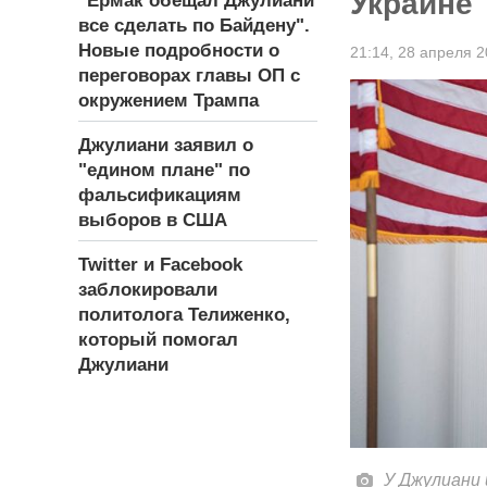
Украине
"Ермак обещал Джулиани
все сделать по Байдену".
Новые подробности о
21:14,
28 апреля 2
переговорах главы ОП с
окружением Трампа
Джулиани заявил о
"едином плане" по
фальсификациям
выборов в США
Twitter и Facebook
заблокировали
политолога Телиженко,
который помогал
Джулиани
У Джулиани 