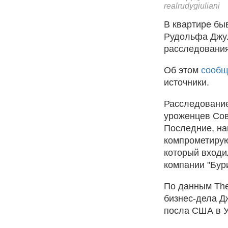
realrudygiuliani
В квартире бы
Рудольфа Джул
расследовани
Об этом
сообщ
источники.
Расследование
уроженцев Сов
Последние, на
компрометиру
который входи
компании "Бур
По данным The
бизнес-дела Дж
посла США в У