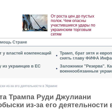
От роста цен до пустых
полок. Чем опасны
участившиеся удары по
украинским торговым
сетям
мощь Стране
ет у властей компенсаций
Трамп, брат зятя и евро
снять главу ФИФА Инфа
 из украинцев в ЕС
Заложники "Резерва". Ка
военнообязанным укра
ки из-за его деятельности в Украине
ата Трампа Руди Джулиани
быски из-за его деятельности 