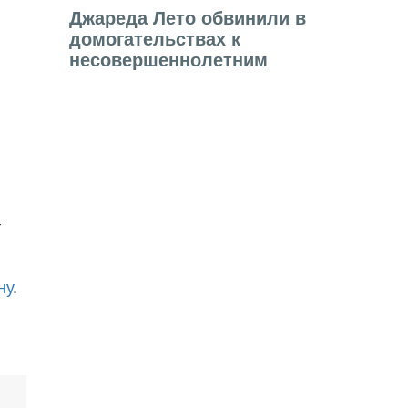
Джареда Лето обвинили в
домогательствах к
несовершеннолетним
т
ну
.