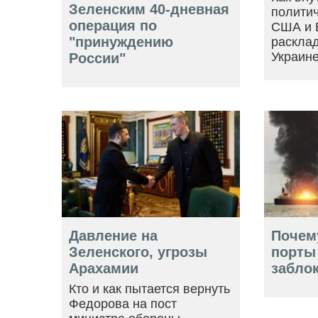
Зеленским 40-дневная
политич
операция по
США и 
"принуждению
расклад
Украин
России"
Давление на
Почем
Зеленского, угрозы
порты
Арахамии
забло
Кто и как пытается вернуть
Федорова на пост