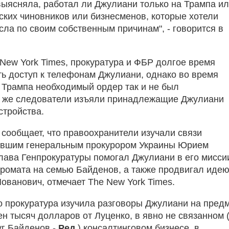
выясняла, работал ли Джулиани только на Трампа и
нских чиновников или бизнесменов, которые хотели
сла по своим собственным причинам", - говорится в
 New York Times, прокуратура и ФБР долгое время
ть доступ к телефонам Джулиани, однако во время
 Трампа необходимый ордер так и не был
с же следователи изъяли принадлежащие Джулиани
стройства.
 сообщает, что правоохранители изучали связи
ывшим генеральным прокурором Украины Юрием
глава Генпрокуратуры помогал Джулиани в его мисси
промата на семью Байденов, а также продвигал идею
ованович, отмечает The New York Times.
о прокуратура изучила разговоры Джулиани на пред
н тысяч долларов от Луценко, в явно не связанном 
уг Байденов -
Ред.
) консалтинговом бизнесе, в