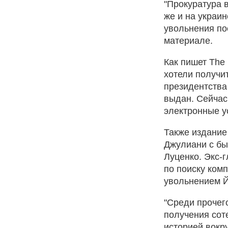
"Прокуратура 
же и на украи
увольнения по
материале.
Как пишет The
хотели получи
президентства
выдан. Сейча
электронные у
Также издание
Джулиани с б
Луценко. Экс-
по поиску ком
увольнением Й
"Среди прочег
получения соте
историей вокр