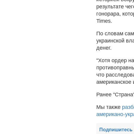
результате че
гонорара, кото
Times.
По словам сам
украинской вл
денег.
"Хотя ордер н
противоправны
что расследов
американское 
Ранее "Страна
Мы также
разб
американо-укр
Подпишитесь 