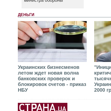
министра обороны
ДЕНЬГИ
Украинских бизнесменов
"Иниц
летом ждет новая волна
критич
банковских проверок и
тысячн
блокировок счетов - приказ
Украин
НБУ
2000 г