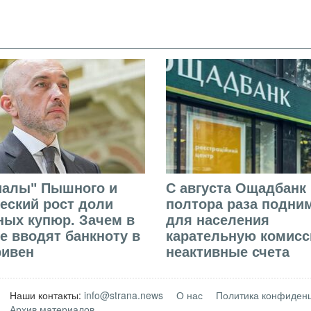
иалы" Пышного и
С августа Ощадбанк 
еский рост доли
полтора раза подни
ых купюр. Зачем в
для населения
е вводят банкноту в
карательную комисс
ривен
неактивные счета
Наши контакты:
info@strana.news
О нас
Политика конфиден
Архив материалов