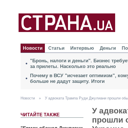
Новости
Статьи
Интервью
Деньги
По
"Бронь, налоги и деньги". Бизнес требу
за прилеты. Насколько это реально
Почему в ВСУ "исчезает оптимизм", кому
больше не дадут защиту. Итоги
Новости
»
У адвоката Трампа Руди Джулиани прошли обыс
У адвок
ЧИТАЙТЕ ТАКЖЕ
прошли о