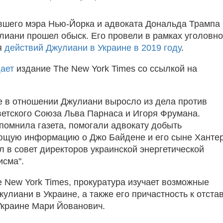
вшего мэра Нью-Йорка и адвоката Дональда Трампа
иани прошел обыск. Его провели в рамках уголовно
я
действий Джулиани в Украине в 2019 году
.
ает
издание The New York Times со ссылкой на
 в отношении Джулиани выросло из дела против
етского Союза Льва Парнаса и Игоря Фрумана.
помнила газета, помогали адвокату добыть
ющую информацию о Джо Байдене и его сыне Хантер
л в совет директоров украинской энергетической
исма".
 New York Times, прокуратура изучает возможные
улиани в Украине, а также его причастность к отста
краине Мари Йованович.