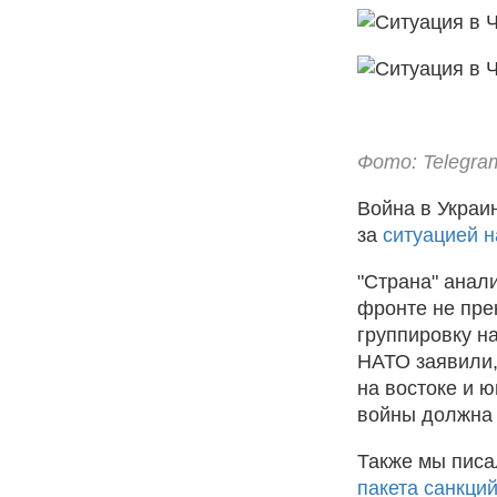
Фото: Telegram/
Война в Украи
за
ситуацией н
"Страна" анал
фронте не пре
группировку н
НАТО заявили,
на востоке и 
войны должна 
Также мы писа
пакета санкци