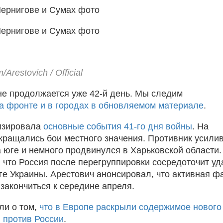
Arestovich / Official
не продолжается уже 42-й день. Мы следим
а фронте и в городах в обновляемом материале
.
изировала
основные события 41-го дня войны
. На
кращались бои местного значения. Противник усили
а юге и немного продвинулся в Харьковской области.
 что Россия после перегруппировки сосредоточит уд
юге Украины. Арестович анонсировал, что активная ф
закончиться к середине апреля.
ли о том,
что в Европе раскрыли содержимое нового
й против России
.