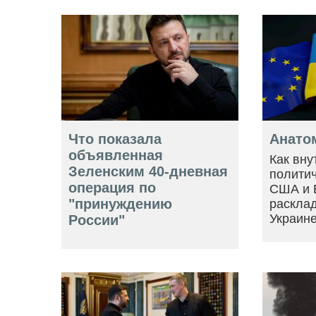
Что показала
Анато
объявленная
Как вну
Зеленским 40-дневная
политич
операция по
США и 
"принуждению
расклад
Украин
России"