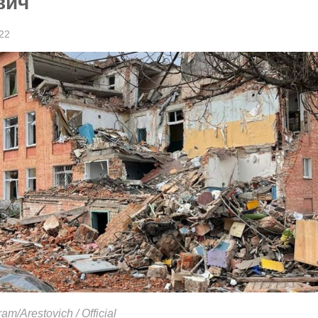
вич
22
m/Arestovich / Official