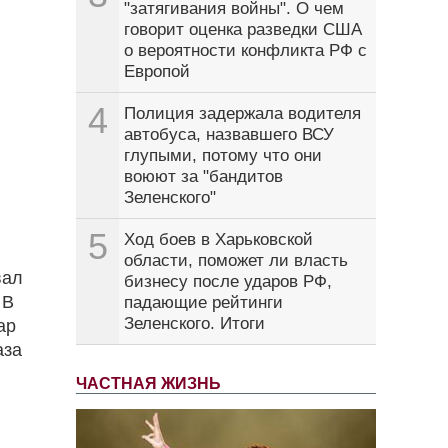
"затягивания войны". О чем
говорит оценка разведки США
о вероятности конфликта РФ с
Европой
4
Полиция задержала водителя
автобуса, назвавшего ВСУ
глупыми, потому что они
воюют за "бандитов
Зеленского"
5
Ход боев в Харьковской
области, поможет ли власть
вал
бизнесу после ударов РФ,
 В
падающие рейтинги
Зеленского. Итоги
ар
аза
ЧАСТНАЯ ЖИЗНЬ