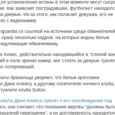
ля установления истины в этом моменте могут сыгр
ки. Как заявляет пострадавшая, футболист находилс
за дверью. Из-за этого, как полагает девушка, его не
сях с видеокамер.
nguardia со ссылкой на источники среди обвинителей
ь сразу несколько кадров, на которых видны белые
инадлежащие обвиняемому.
то Алвес, действительно находившийся в "слепой зон
й в поле зрения камер, мог стоять за дверью туалет
ал потерпевшей.
каты бразильца уверяют, что белые кроссовки
е Дани Алвесу, а другому посетителю ночного клуба,
туалете клуба Sutton.
окаты Дани Алвеса просят о его освобождении под
ого, они считают, что показания жертвы "должны быт
ерьезной переоценке", а их достоверность находится