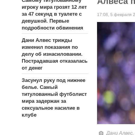
Алвеса 
Самому титулованному
игроку мира грозят 12 лет
за 47 секунд в туалете с
17:08,
5 февраля 
девушкой. Первые
подробности обвинения
Дани Алвес трижды
изменил показания по
делу об изнасиловании.
Пострадавшая отказалась
от денег
Засунул руку под нижнее
белье. Самый
титулованный футболист
мира задержан за
сексуальное насилие в
клубе
Дани Алвес.