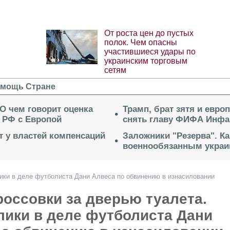
От роста цен до пустых
полок. Чем опасны
участившиеся удары по
украинским торговым
сетям
мощь Стране
 О чем говорит оценка
Трамп, брат зятя и евро
 РФ с Европой
снять главу ФИФА Инфа
ет у властей компенсаций
Заложники "Резерва". Ка
военнообязанным укра
ики в деле футболиста Дани Алвеса по обвинению в изнасиловании
оссовки за дверью туалета.
лики в деле футболиста Дани