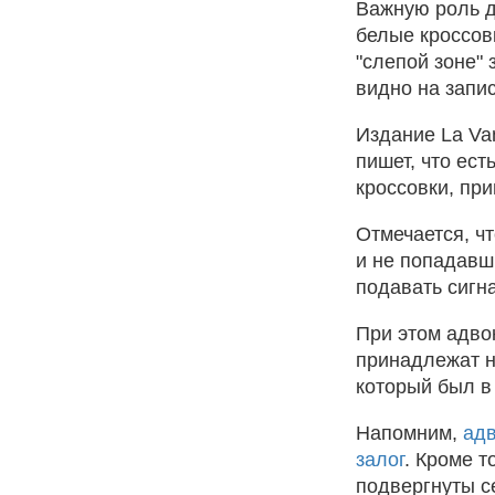
Важную роль д
белые кроссов
"слепой зоне" 
видно на запи
Издание La Va
пишет, что ест
кроссовки, пр
Отмечается, ч
и не попадавши
подавать сигн
При этом адво
принадлежат н
который был в 
Напомним,
адв
залог
. Кроме т
подвергнуты с