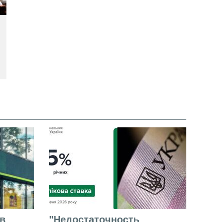
в
"Недостаточность