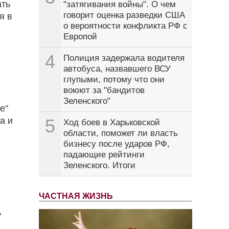
ать
"затягивания войны". О чем
говорит оценка разведки США
я в
о вероятности конфликта РФ с
Европой
4
Полиция задержала водителя
автобуса, назвавшего ВСУ
глупыми, потому что они
воюют за "бандитов
Зеленского"
е"
а и
5
Ход боев в Харьковской
области, поможет ли власть
бизнесу после ударов РФ,
падающие рейтинги
Зеленского. Итоги
ЧАСТНАЯ ЖИЗНЬ
ь