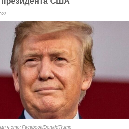
у президента США
023
мп Фото: Facebook/DonaldTrump