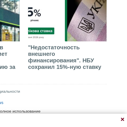
в
"Недостаточность
мет
внешнего
финансирования". НБУ
ию за
сохранил 15%-ную ставку
циальности
ws
полное использование
 при условии прямой
ый адрес материала на