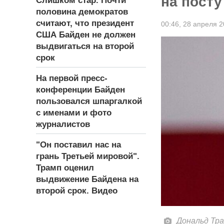
на пост
Слишком стар. Почти
половина демократов
считают, что президент
00:46,
28 апреля 2
США Байден не должен
выдвигаться на второй
срок
На первой пресс-
конференции Байден
пользовался шпаргалкой
с именами и фото
журналистов
"Он поставил нас на
грань Третьей мировой".
Трамп оценил
выдвижение Байдена на
второй срок. Видео
Дональд Тра