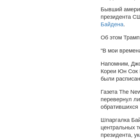
Бывший америк
президента С
Байдена
.
Об этом Трамп
"В мои времен
Напомним, Джо
Кореи Юн Сок 
были расписан
Газета The New
перевернул ли
обратившихся 
Шпаргалка Бай
центральных т
президента, ук