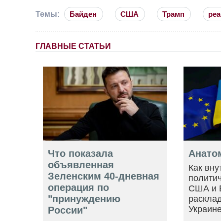
Темы:
Байден
США
Трамп
реа
ГЛАВНЫЕ СТАТЬИ
Что показала
Анато
объявленная
Как вну
Зеленским 40-дневная
политич
операция по
США и 
"принуждению
расклад
Украин
России"