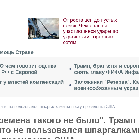
От роста цен до пустых
полок. Чем опасны
участившиеся удары по
украинским торговым
сетям
мощь Стране
 О чем говорит оценка
Трамп, брат зятя и евро
 РФ с Европой
снять главу ФИФА Инфа
ет у властей компенсаций
Заложники "Резерва". Ка
военнообязанным укра
л, что не пользовался шпаргалками на посту президента США
ремена такого не было". Трамп
что не пользовался шпаргалкам