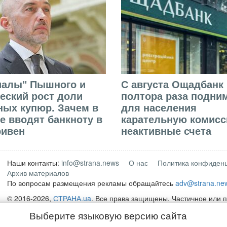
иалы" Пышного и
С августа Ощадбанк 
еский рост доли
полтора раза подни
ых купюр. Зачем в
для населения
е вводят банкноту в
карательную комисс
ривен
неактивные счета
Наши контакты:
info@strana.news
О нас
Политика конфиден
Архив материалов
По вопросам размещения рекламы обращайтесь
adv@strana.ne
© 2016-2026,
СТРАНА.ua
. Все права защищены. Частичное или 
материалов интернет-издания "
СТРАНА.ua
" разрешается только
Выберите языковую версию сайта
открытой для поисковых систем гиперссылки на непосредственн