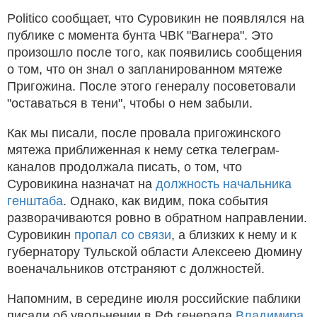
Politico сообщает, что Суровикин не появлялся на
публике с момента бунта ЧВК "Вагнера". Это
произошло после того, как появились сообщения
о том, что он знал о запланированном мятеже
Пригожина. После этого генералу посоветовали
"оставаться в тени", чтобы о нем забыли.
Как мы писали, после провала пригожинского
мятежа приближенная к нему сетка телеграм-
каналов продолжала писать, о том, что
Суровикина назначат на
должность начальника
генштаба
.
Однако, как видим, пока события
разворачиваются ровно в обратном направлении.
Суровикин
пропал со связи
, а близких к нему и к
губернатору Тульской области Алексеею Дюмину
военачальников отстраняют с должностей.
Напомним, в середине июля российские паблики
писали об увольнении в РФ генерала
Владимира