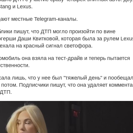
stang и Lexus.
ают местные Telegram-каналы.
лики пишут, что ДТП могло произойти по вине
огерши Даши Квитковой, которая была за рулем Lexu
ехала на красный сигнал светофора.
омобиль она взяла на тест-драйв и теперь пытается
тственности.
сала лишь, что у нее был "тяжелый день" и пообеща
 потом. Подписчики пишут, что она удаляет коммент
 ДТП.