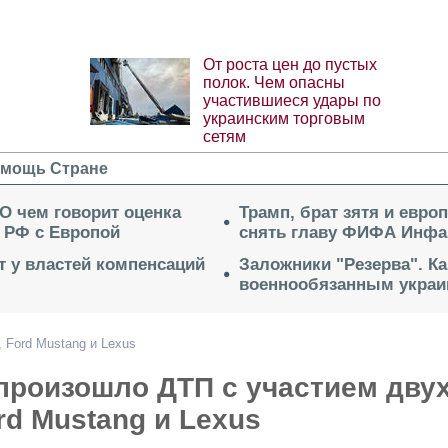
От роста цен до пустых
полок. Чем опасны
участившиеся удары по
украинским торговым
сетям
мощь Стране
 О чем говорит оценка
Трамп, брат зятя и евро
 РФ с Европой
снять главу ФИФА Инфа
ет у властей компенсаций
Заложники "Резерва". Ка
военнообязанным укра
 Ford Mustang и Lexus
произошло ДТП с участием дву
ord Mustang и Lexus