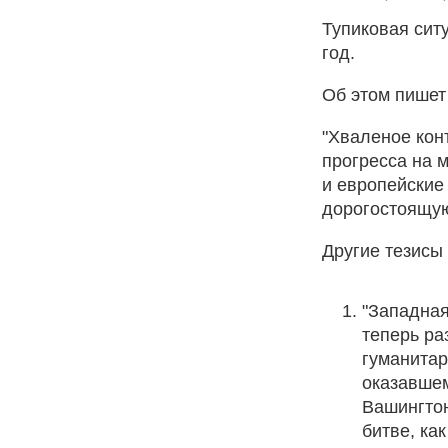
Тупиковая сит
год.
Об этом пишет
"Хваленое кон
прогресса на 
и европейские
дорогостоящую
Другие тезисы
"Западная
теперь ра
гуманита
оказавшем
Вашингтон
битве, ка