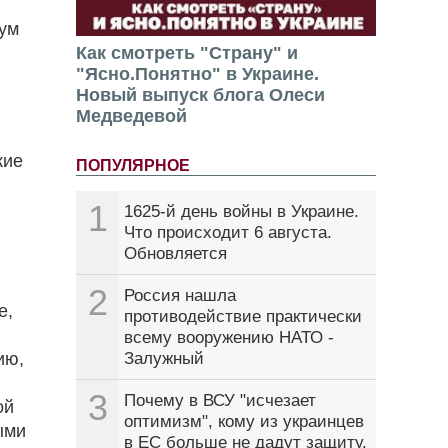
мум
Как смотреть "Страну" и
"Ясно.Понятно" в Украине.
Новый выпуск блога Олеси
Медведевой
кие
ПОПУЛЯРНОЕ
1
1625-й день войны в Украине.
Что происходит 6 августа.
Обновляется
2
Россия нашла
е,
противодействие практически
всему вооружению НАТО -
Залужный
ию,
3
Почему в ВСУ "исчезает
ой
оптимизм", кому из украинцев
ыми
в ЕС больше не дадут защиту.