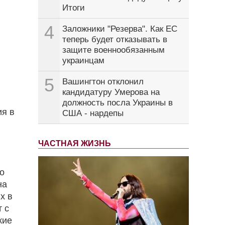
Итоги
4
Заложники "Резерва". Как ЕС
теперь будет отказывать в
защите военнообязанным
украинцам
5
Вашингтон отклонил
кандидатуру Умерова на
должность посла Украины в
ия в
США - нардепы
ЧАСТНАЯ ЖИЗНЬ
о
на
х в
т с
кие