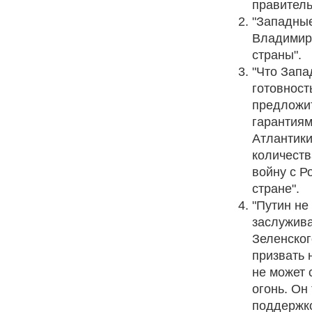
правитель
"Западны
Владимира
страны".
"Что Запа
готовност
предложит
гарантиям
Атлантики
количеств
войну с Р
стране".
"Путин не
заслужива
Зеленског
призвать 
не может 
огонь. Он
поддержко