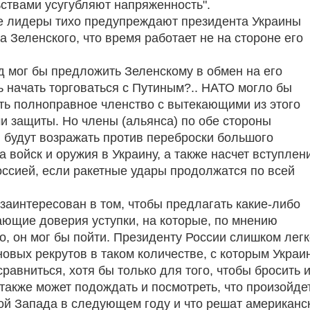
ствами усугубляют напряженность".
е лидеры тихо предупреждают президента Украины
 Зеленского, что время работает не на стороне его
д мог бы предложить Зеленскому в обмен на его
ь начать торговаться с Путиным?.. НАТО могло бы
ь полноправное членство с вытекающими из этого
и защиты. Но члены (альянса) по обе стороны
 будут возражать против переброски большого
а войск и оружия в Украину, а также насчет вступлен
оссией, если ракетные удары продолжатся по всей
 заинтересован в том, чтобы предлагать какие-либо
ющие доверия уступки, на которые, по мнению
о, он мог бы пойти. Президенту России слишком легк
новых рекрутов в таком количестве, с которым Украи
сравниться, хотя бы только для того, чтобы бросить и
 также может подождать и посмотреть, что произойде
й Запада в следующем году и что решат американс