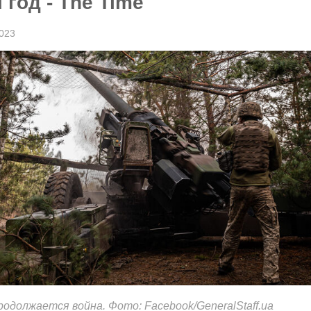
год - The Time
023
родолжается война. Фото: Facebook/GeneralStaff.ua