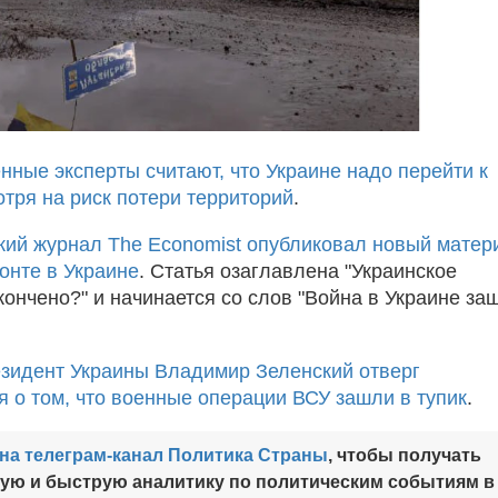
нные эксперты считают, что Украине надо перейти к
отря на риск потери территорий
.
кий журнал The Economist опубликовал новый матер
онте в Украине
. Статья озаглавлена "Украинское
кончено?" и начинается со слов "Война в Украине за
зидент Украины Владимир Зеленский отверг
 о том, что военные операции ВСУ зашли в тупик
.
на телеграм-канал Политика Страны
, чтобы получать
ную и быструю аналитику по политическим событиям в