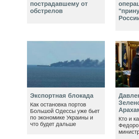
пострадавшему от
опера
обстрелов
"прин
Росси
Экспортная блокада
Давле
Зеленс
Как остановка портов
Араха
Большой Одессы уже бьет
по экономике Украины и
Кто и к
что будет дальше
Федоро
минист