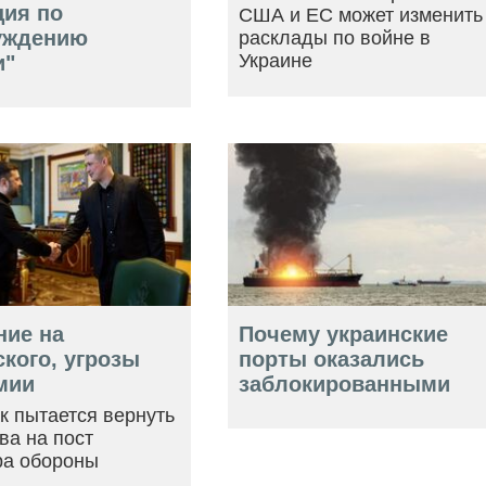
ция по
США и ЕС может изменить
уждению
расклады по войне в
Украине
и"
ние на
Почему украинские
кого, угрозы
порты оказались
мии
заблокированными
ак пытается вернуть
ва на пост
ра обороны