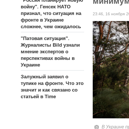
минимум 
"Россия планирует новую
войну". Генсек НАТО
признал, что ситуация на
23:46,
16 ноября 2
фронте в Украине
сложнее, чем ожидалось
"Патовая ситуация".
Журналисты Bild узнали
мнение экспертов о
перспективах войны в
Украине
Залужный заявил о
тупике на фронте. Что это
значит и как связано со
статьей в Time
В Украине п