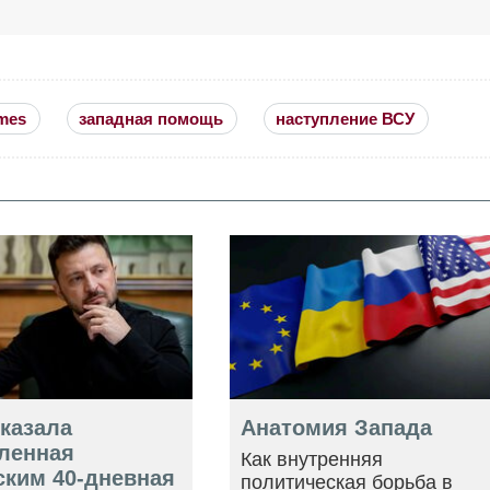
mes
западная помощь
наступление ВСУ
оказала
Анатомия Запада
ленная
Как внутренняя
ским 40-дневная
политическая борьба в