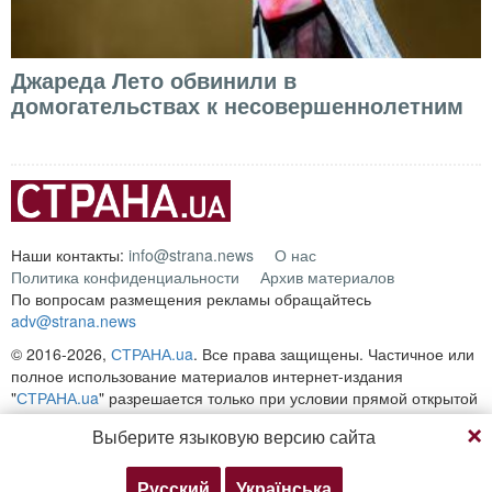
Джареда Лето обвинили в
домогательствах к несовершеннолетним
Наши контакты:
info@strana.news
О нас
Политика конфиденциальности
Архив материалов
По вопросам размещения рекламы обращайтесь
adv@strana.news
© 2016-2026,
СТРАНА.ua
. Все права защищены. Частичное или
полное использование материалов интернет-издания
"
СТРАНА.ua
" разрешается только при условии прямой открытой
для поисковых систем гиперссылки на непосредственный адрес
Выберите языковую версию сайта
материала на сайте
strana.ua
Любое копирование, публикация, перепечатка или
воспроизведение информации, содержащей ссылку на
Русский
Українська