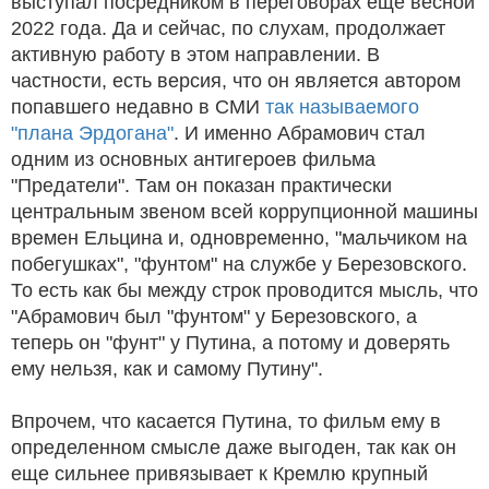
выступал посредником в переговорах еще весной
2022 года. Да и сейчас, по слухам, продолжает
активную работу в этом направлении. В
частности, есть версия, что он является автором
попавшего недавно в СМИ
так называемого
"плана Эрдогана"
. И именно Абрамович стал
одним из основных антигероев фильма
"Предатели". Там он показан практически
центральным звеном всей коррупционной машины
времен Ельцина и, одновременно, "мальчиком на
побегушках", "фунтом" на службе у Березовского.
То есть как бы между строк проводится мысль, что
"Абрамович был "фунтом" у Березовского, а
теперь он "фунт" у Путина, а потому и доверять
ему нельзя, как и самому Путину".
Впрочем, что касается Путина, то фильм ему в
определенном смысле даже выгоден, так как он
еще сильнее привязывает к Кремлю крупный