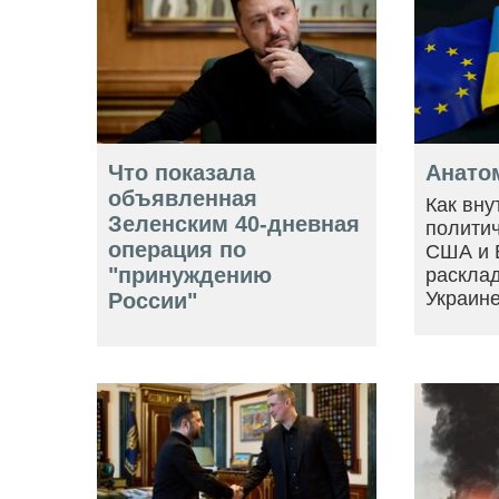
Что показала
Анато
объявленная
Как вну
Зеленским 40-дневная
политич
операция по
США и 
"принуждению
расклад
Украин
России"