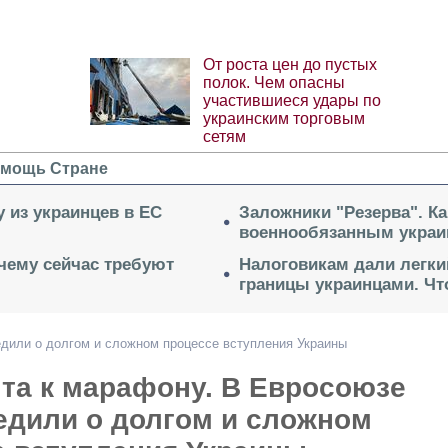
От роста цен до пустых
полок. Чем опасны
участившиеся удары по
украинским торговым
сетям
мощь Стране
 из украинцев в ЕС
Заложники "Резерва". Ка
военнообязанным укра
очему сейчас требуют
Налоговикам дали легки
границы украинцами. Чт
едили о долгом и сложном процессе вступления Украины
та к марафону. В Евросоюзе
едили о долгом и сложном