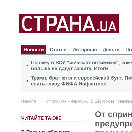
Новости
Статьи
Интервью
Деньги
По
Почему в ВСУ "исчезает оптимизм", кому
больше не дадут защиту. Итоги
Трамп, брат зятя и европейский бунт. П
снять главу ФИФА Инфантино
Новости
»
От спринта к марафону. В Евросоюзе предупр
От сприн
ЧИТАЙТЕ ТАКЖЕ
предупр