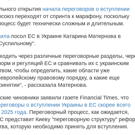
льного открытия
начала переговоров о вступлении
осоюз переходят от спринта к марафону, поскольку
оцесс будет технически сложным и длительным.
щила
посол ЕС в Украине Катарина Матернова в
Суспильному".
ходить через различные переговорные разделы, чер
норм и регуляций ЕС и сравнивать их с украинским
твом, чтобы определить, какие области уже
 европейскому правовому порядку, а какие еще
ринятии", - рассказала Матернова.
кие чиновники заявили газете Financial Times, что
реговоры о вступлении Украины в ЕС скорее всего
 2025 года
. Переговорный процесс, как ожидается,
ЕС представит Киеву "переговорную структуру" рефо
тва, которую необходимо принять для вступления.