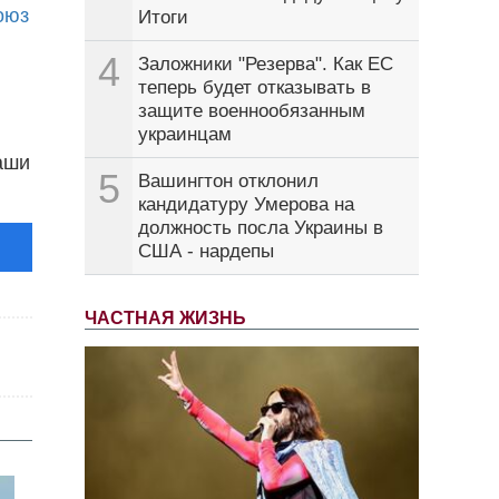
оюз
Итоги
4
Заложники "Резерва". Как ЕС
теперь будет отказывать в
защите военнообязанным
украинцам
аши
5
Вашингтон отклонил
кандидатуру Умерова на
должность посла Украины в
США - нардепы
ЧАСТНАЯ ЖИЗНЬ