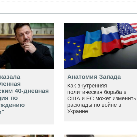
оказала
Анатомия Запада
ленная
Как внутренняя
ским 40-дневная
политическая борьба в
ция по
США и ЕС может изменить
уждению
расклады по войне в
Украине
и"