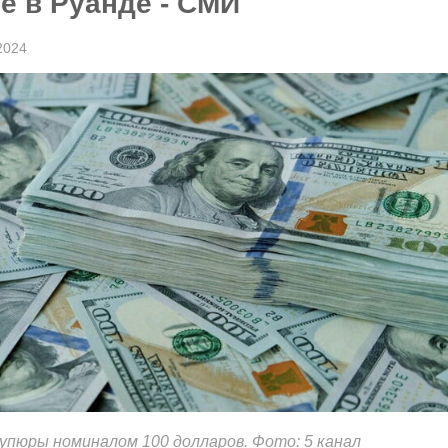
е в Руанде - СМИ
2024
упюры номиналом 100 долларов. Фото: 5 канал