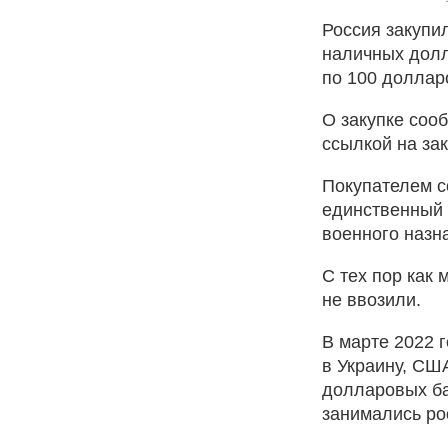
Россия закупи
наличных долл
по 100 долларо
О закупке соо
ссылкой на за
Покупателем с
единственный 
военного назн
С тех пор как
не ввозили.
В марте 2022 
в Украину, СШ
долларовых ба
занимались ро