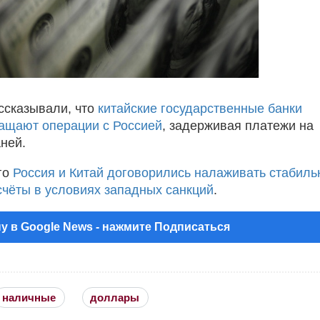
ссказывали, что
китайские государственные банки
ащают операции с Россией
, задерживая платежи на
ней.
го
Россия и Китай договорились налаживать стабил
счёты в условиях западных санкций
.
у в Google News - нажмите Подписаться
наличные
доллары