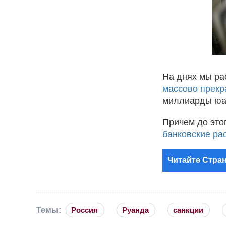
На днях мы ра
массово прекр
миллиарды юа
Причем до это
банковские ра
Читайте Стран
Темы:
Россия
Руанда
санкции