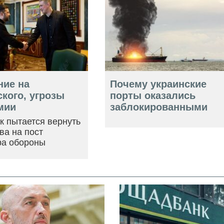
ние на
Почему украинские
кого, угрозы
порты оказались
мии
заблокированными
ак пытается вернуть
ва на пост
ра обороны