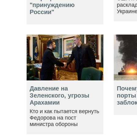
"принуждению
расклад
Украин
России"
Давление на
Почем
Зеленского, угрозы
порты
Арахамии
забло
Кто и как пытается вернуть
Федорова на пост
министра обороны