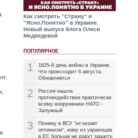
а
Как смотреть "Страну" и
"Ясно.Понятно" в Украине.
Новый выпуск блога Олеси
Медведевой
ПОПУЛЯРНОЕ
1
1625-й день войны в Украине.
Что происходит 6 августа.
нт,
Обновляется
2
Россия нашла
я,
противодействие практически
всему вооружению НАТО -
Залужный
3
Почему в ВСУ "исчезает
оптимизм", кому из украинцев
се
в ЕС больше не дадут защиту.