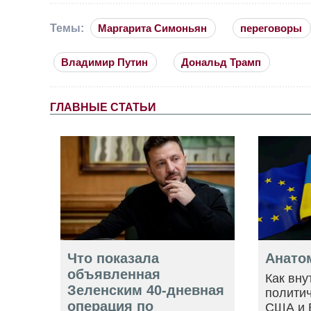
Темы:
Маргарита Симоньян
переговоры
Владимир Путин
Дональд Трамп
ГЛАВНЫЕ СТАТЬИ
Что показала
Анато
объявленная
Как вну
Зеленским 40-дневная
политич
операция по
США и 