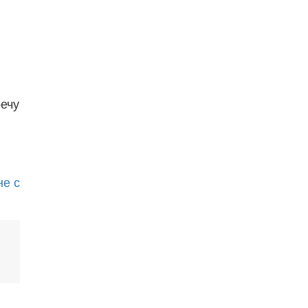
ечу
не с