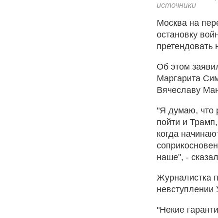
источники
Москва на пер
остановку вой
претендовать 
Об этом заяви
Маргарита Сим
Вячеславу Ман
"Я думаю, что 
пойти и Трамп,
когда начинаю
соприкосновени
наше", - сказа
Журналистка п
невступлении 
"Некие гаранти