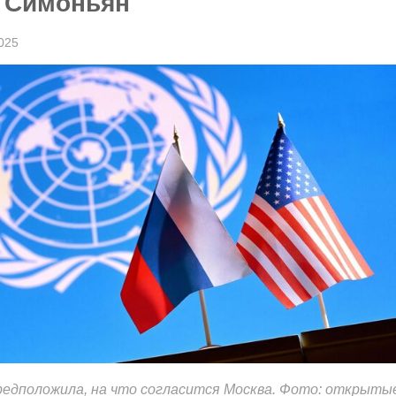
- Симоньян
025
редположила, на что согласится Москва. Фото: открыты