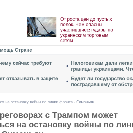
От роста цен до пустых
полок. Чем опасны
участившиеся удары по
украинским торговым
сетям
мощь Стране
очему сейчас требуют
Налоговикам дали легки
границы украинцами. Чт
ет отказывать в защите
Будет ли государство о
пострадавшему от обстр
ся на остановку войны по линии фронта - Симоньян
ереговорах с Трампом может
ься на остановку войны по лин