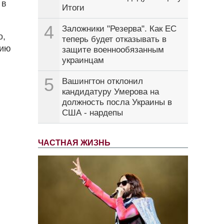
 в
Итоги
4
Заложники "Резерва". Как ЕС
о,
теперь будет отказывать в
нию
защите военнообязанным
украинцам
5
Вашингтон отклонил
кандидатуру Умерова на
должность посла Украины в
США - нардепы
ЧАСТНАЯ ЖИЗНЬ