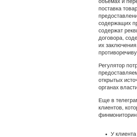
объемах и пер
поставка това
предоставлени
содержащих пр
содержат рекв
договора, сод
их заключения
противоречиву
Регулятор пот
предоставляем
открытых источ
органах власт
Еще в телегра
клиентов, кот
финмониторин
У клиента