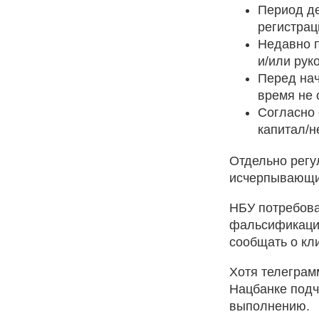
Период де
регистрац
Недавно 
и/или рук
Перед нач
время не
Согласно 
капитал/н
Отдельно регу
исчерпывающий
НБУ потребова
фальсификаций
сообщать о кл
Хотя телеграм
Нацбанке подч
выполнению.