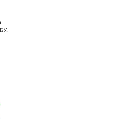
а
БУ.