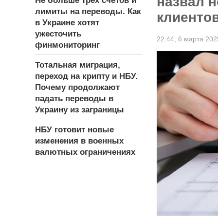
назвал 
Не больше трех счетов и
лимиты на переводы. Как
клиенто
в Украине хотят
ужесточить
22:44,
6 марта 202
финмониторинг
Тотальная миграция,
переход на крипту и НБУ.
Почему продолжают
падать переводы в
Украину из заграницы
НБУ готовит новые
изменения в военных
валютных ограничениях