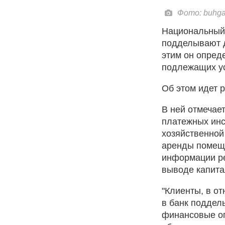
Фото: buhgal
Национальный 
подделывают д
этим он опред
подлежащих у
Об этом идет 
В ней отмечает
платежных инс
хозяйственной
аренды помещен
информации ре
выводе капита
"Клиенты, в о
в банк поддел
финансовые оп