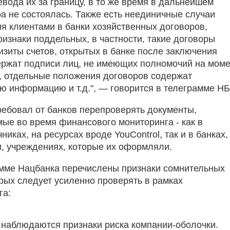
евода их за границу, в то же время в дальнейшем
ра не состоялась. Также есть неединичные случаи
я клиентами в банки хозяйственных договоров,
изнаки поддельных, в частности, такие договоры
изиты счетов, открытых в банке после заключения
ержат подписи лиц, не имеющих полномочий на мом
, отдельные положения договоров содержат
ю информацию и т.д.", — говорится в телеграмме НБ
ребовал от банков перепроверять документы,
ые во время финансового мониторинга - как в
никах, на ресурсах вроде YouControl, так и в банках,
и, учреждениях, которые их оформляли.
мме Нацбанка перечислены признаки сомнительных
орых следует усиленно проверять в рамках
га:
 наблюдаются признаки риска компании-оболочки.