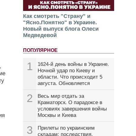
Как смотреть "Страну" и
"Ясно.Понятно" в Украине.
Новый выпуск блога Олеси
Медведевой
ПОПУЛЯРНОЕ
1
1624-й день войны в Украине.
,
Ночной удар по Киеву и
ие
области. Что происходит 5
ту
августа. Обновляется
2
Весь мир отдать за
Краматорск. О парадоксе в
условиях завершения войны
ия
Москвы и Киева
3
Прилеты по украинским
складам: последствия,