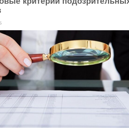
новые критерии подозрительны
в
5