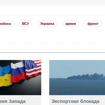
войска
ВСУ
Украина
армия
фронт
мия Запада
Экспортная блокада