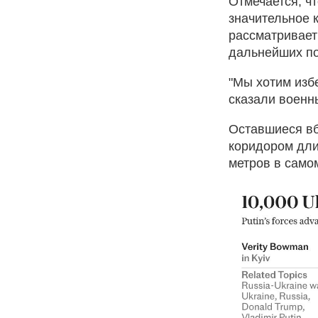
Отмечается, ч
значительное 
рассматривает
дальнейших по
"Мы хотим изб
сказали военн
Оставшиеся вб
коридором дли
метров в само