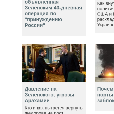
объявленная
Как вну
Зеленским 40-дневная
политич
операция по
США и 
"принуждению
расклад
Украин
России"
Давление на
Почем
Зеленского, угрозы
порты
Арахамии
забло
Кто и как пытается вернуть
Федорова на пост