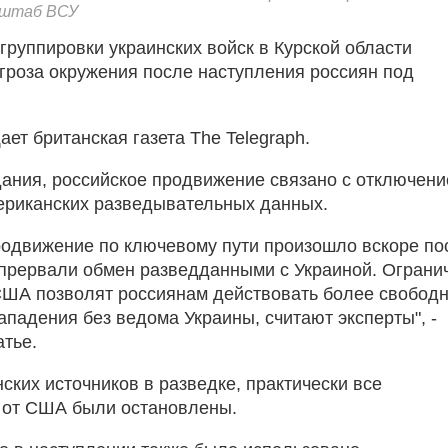
нштаб ВСУ
группировки украинских войск в Курской области
гроза окружения после наступления россиян под
ет британская газета The Telegraph.
ания, российское продвижение связано с отключен
ериканских разведывательных данных.
родвижение по ключевому пути произошло вскоре по
 прервали обмен разведданными с Украиной. Ограни
ША позволят россиянам действовать более свободн
ападения без ведома Украины, считают эксперты", -
атье.
ских источников в разведке, практически все
 от США были остановлены.