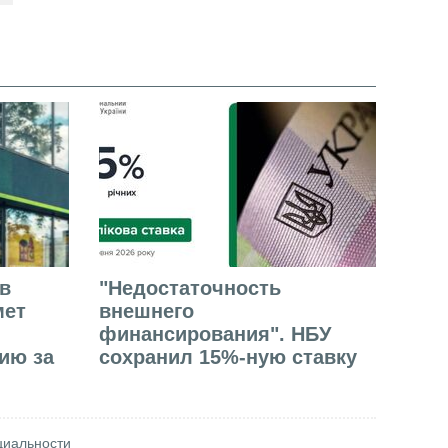
в
"Недостаточность
мет
внешнего
финансирования". НБУ
ию за
сохранил 15%-ную ставку
циальности