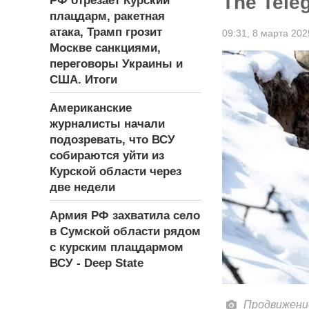
The Tele
РФ отрезает Курский
плацдарм, ракетная
атака, Трамп грозит
09:31,
8 марта 202
Москве санкциями,
переговоры Украины и
США. Итоги
Американские
журналисты начали
подозревать, что ВСУ
собираются уйти из
Курской области через
две недели
Армия РФ захватила село
в Сумской области рядом
с курским плацдармом
ВСУ - Deep State
Продвижени