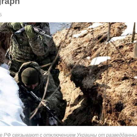
graph
5
е РФ связывают с отключением Украины от разведданны