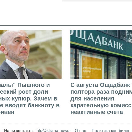
иалы" Пышного и
С августа Ощадбанк 
еский рост доли
полтора раза подни
ых купюр. Зачем в
для населения
е вводят банкноту в
карательную комисс
ривен
неактивные счета
Наши контакты:
info@strana.news
О нас
Политика конфиден