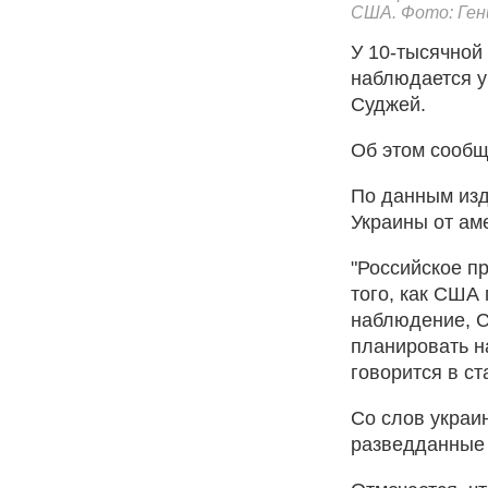
США. Фото: Ге
У 10-тысячной 
наблюдается у
Суджей.
Об этом сообща
По данным изд
Украины от ам
"Российское п
того, как США
наблюдение, С
планировать н
говорится в ст
Со слов украин
разведданные