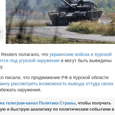
 Reuters полагало, что
украинские войска в Курской
ятся под угрозой окружения
и могут быть выведены
у.
ico писали, что продвижение РФ в Курской области
аину рассмотреть возможность вывода оттуда своих
избежать окружения.
на телеграм-канал Политика Страны
, чтобы получать
ную и быструю аналитику по политическим событиям в