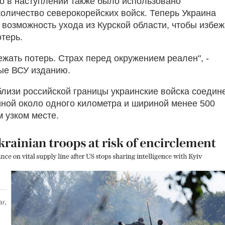
то в наступлении также было использовано
количество северокорейских войск. Теперь Украина
 возможность ухода из Курской области, чтобы избеж
терь.
ежать потерь. Страх перед окружением реален", -
ые ВСУ изданию.
лизи российской границы украинские войска соедин
ной около одного километра и шириной менее 500
м узком месте.