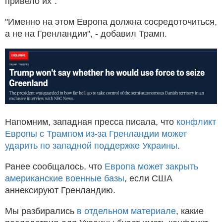
привело их".
"Именно на этом Европа должна сосредоточиться,
а не на Гренландии", - добавил Трамп.
Напомним, западная пресса писала, что
конфликт
Европы с Трампом из-за Гренландии может
ударить по западной поддержке Украины
.
Ранее сообщалось, что
Европа может закрыть
американские военные базы
, если США
аннексируют Гренландию.
Мы разбирались
в отдельном материале
, какие