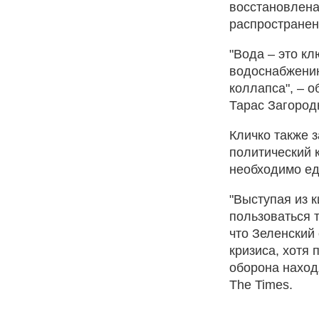
восстановлена
распространен
"Вода – это к
водоснабжению
коллапса", – 
Тарас Загород
Кличко также з
политический к
необходимо ед
"Выступая из к
пользоваться т
что Зеленский
кризиса, хотя
оборона наход
The Times.