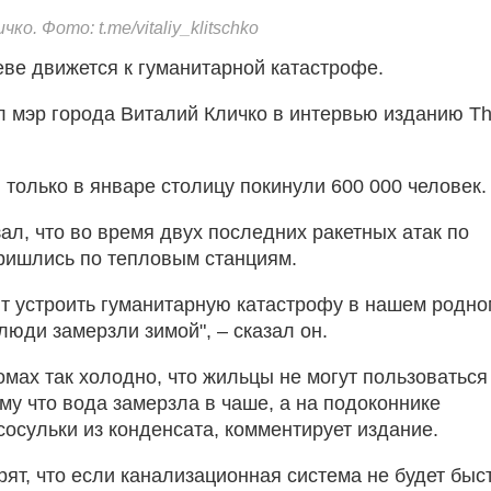
ко. Фото: t.me/vitaliy_klitschko
еве движется к гуманитарной катастрофе.
л мэр города Виталий Кличко в интервью изданию T
 только в январе столицу покинули 600 000 человек.
ал, что во время двух последних ракетных атак по
ришлись по тепловым станциям.
ят устроить гуманитарную катастрофу в нашем родно
люди замерзли зимой", – сказал он.
омах так холодно, что жильцы не могут пользоваться
му что вода замерзла в чаше, а на подоконнике
сосульки из конденсата, комментирует издание.
рят, что если канализационная система не будет быс