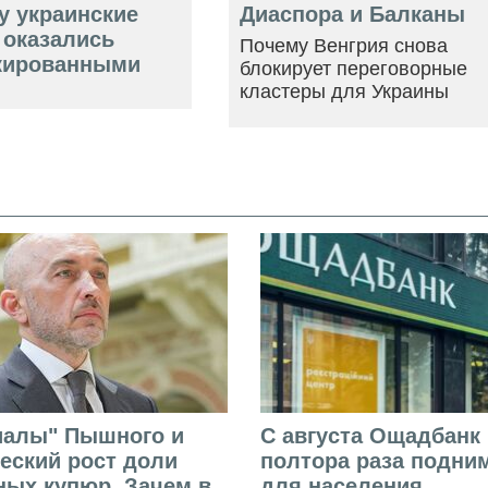
у украинские
Диаспора и Балканы
 оказались
Почему Венгрия снова
кированными
блокирует переговорные
кластеры для Украины
иалы" Пышного и
С августа Ощадбанк 
еский рост доли
полтора раза подни
ых купюр. Зачем в
для населения