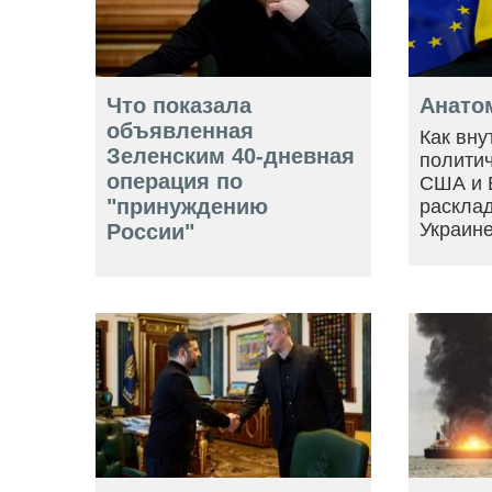
Что показала
Анато
объявленная
Как вну
Зеленским 40-дневная
политич
операция по
США и 
"принуждению
расклад
Украин
России"