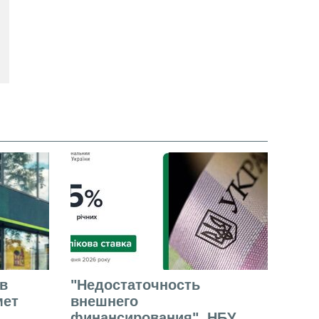
в
"Недостаточность
мет
внешнего
финансирования". НБУ