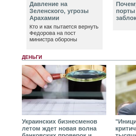
Давление на
Почем
Зеленского, угрозы
порты
Арахамии
забло
Кто и как пытается вернуть
Федорова на пост
министра обороны
ДЕНЬГИ
Украинских бизнесменов
"Иниц
летом ждет новая волна
критич
банковских проверок и
тысячн