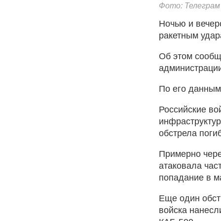
Фото: Телеграм
Ночью и вечер
ракетным удар
Об этом сообщ
администрации
По его данным
Российские во
инфраструктуры
обстрела поги
Примерно через
атаковала час
попадание в м
Еще один обст
войска нанесл