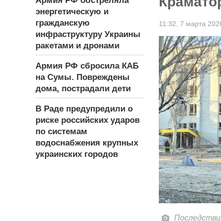
Крамато
Армия РФ обстреляла
энергетическую и
гражданскую
11:32,
7 марта 202
инфраструктуру Украины
ракетами и дронами
Армия РФ сбросила КАБ
на Сумы. Повреждены
дома, пострадали дети
В Раде предупредили о
риске российских ударов
по системам
водоснабжения крупных
украинских городов
Последствия