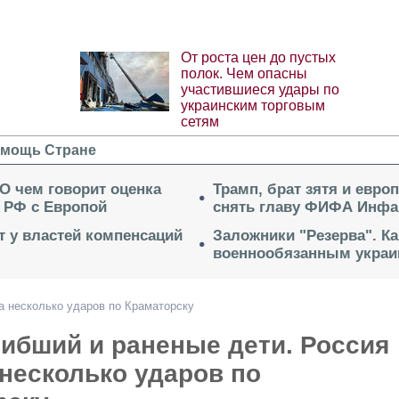
От роста цен до пустых
полок. Чем опасны
участившиеся удары по
украинским торговым
сетям
мощь Стране
 О чем говорит оценка
Трамп, брат зятя и евро
 РФ с Европой
снять главу ФИФА Инфа
ет у властей компенсаций
Заложники "Резерва". Ка
военнообязанным укра
а несколько ударов по Краматорску
ибший и раненые дети. Россия
несколько ударов по