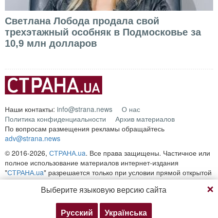
Светлана Лобода продала свой
трехэтажный особняк в Подмосковье за
10,9 млн долларов
Наши контакты:
info@strana.news
О нас
Политика конфиденциальности
Архив материалов
По вопросам размещения рекламы обращайтесь
adv@strana.news
© 2016-2026,
СТРАНА.ua
. Все права защищены. Частичное или
полное использование материалов интернет-издания
"
СТРАНА.ua
" разрешается только при условии прямой открытой
для поисковых систем гиперссылки на непосредственный адрес
Выберите языковую версию сайта
материала на сайте
strana.ua
Любое копирование, публикация, перепечатка или
воспроизведение информации, содержащей ссылку на
Русский
Українська