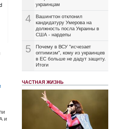
украинцам
4
Вашингтон отклонил
кандидатуру Умерова на
должность посла Украины в
США - нардепы
5
Почему в ВСУ "исчезает
оптимизм", кому из украинцев
л
в ЕС больше не дадут защиту.
Итоги
ЧАСТНАЯ ЖИЗНЬ
м
сли
А и