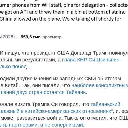
 пишут, что президент США Дональд Трамп покину
альными результатами, а
глава КНР Си Цзиньпин
лько побед.
одили другие мнения из западных СМИ об итогам
в Китай. Так, они писали, что
наиболее конфликтны
шений двух стран остается Тайвань
.
ачале визита Трампа Си говорил, что
тайваньский
 важный в китайско-американских отношениях"
, и, е
 может разразиться война. Также он отметил, что СШ
ть партнерами, а не соперниками.