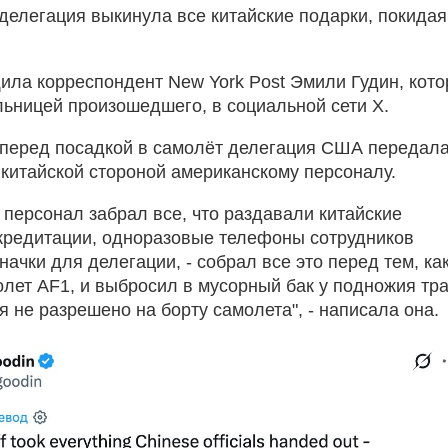
делегация выкинула все китайские подарки, покидая
ила корреспондент New York Post Эмили Гудин, кото
льницей произошедшего, в социальной сети Х.
 перед посадкой в самолёт делегация США передал
 китайской стороной американскому персоналу.
 персонал забрал все, что раздавали китайские
ккредитации, одноразовые телефоны сотрудников
начки для делегации, - собрал все это перед тем, ка
олет AF1, и выбросил в мусорный бак у подножия тра
я не разрешено на борту самолета", - написала она.