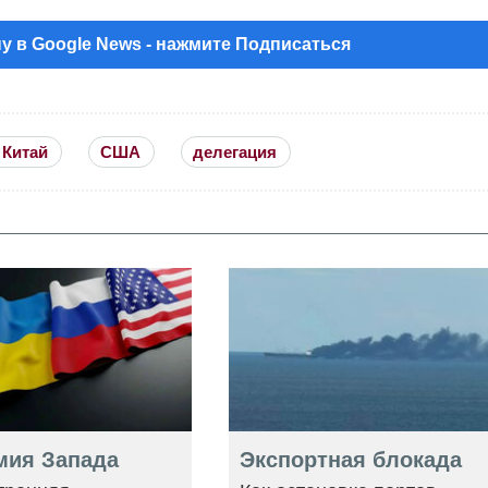
у в Google News - нажмите Подписаться
 Китай
США
делегация
мия Запада
Экспортная блокада