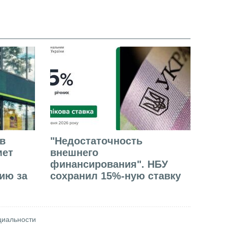
в
"Недостаточность
мет
внешнего
финансирования". НБУ
ию за
сохранил 15%-ную ставку
циальности