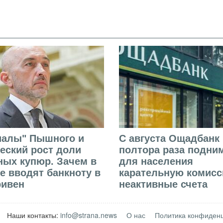
иалы" Пышного и
С августа Ощадбанк 
еский рост доли
полтора раза подни
ых купюр. Зачем в
для населения
е вводят банкноту в
карательную комисс
ривен
неактивные счета
Наши контакты:
info@strana.news
О нас
Политика конфиден