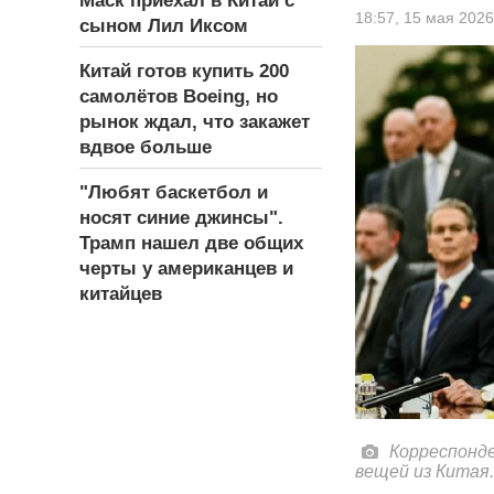
Маск приехал в Китай с
18:57,
15 мая 2026
сыном Лил Иксом
Китай готов купить 200
самолётов Boeing, но
рынок ждал, что закажет
вдвое больше
"Любят баскетбол и
носят синие джинсы".
Трамп нашел две общих
черты у американцев и
китайцев
Корреспонде
вещей из Китая