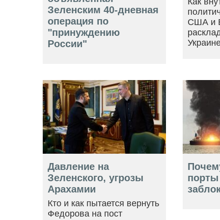
Как вну
Зеленским 40-дневная
политич
операция по
США и 
"принуждению
расклад
Украин
России"
Давление на
Почем
Зеленского, угрозы
порты
Арахамии
забло
Кто и как пытается вернуть
Федорова на пост