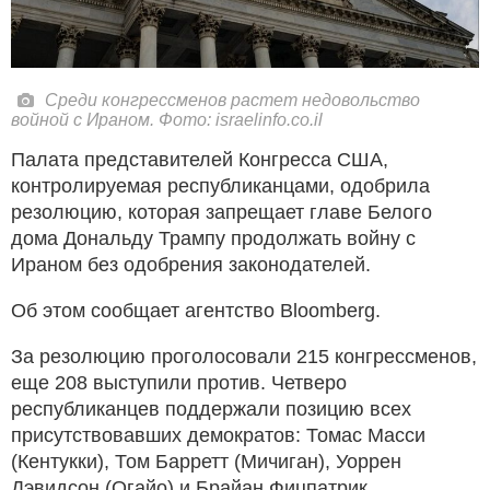
Среди конгрессменов растет недовольство
войной с Ираном. Фото: israelinfo.co.il
Палата представителей Конгресса США,
контролируемая республиканцами, одобрила
резолюцию, которая запрещает главе Белого
дома Дональду Трампу продолжать войну с
Ираном без одобрения законодателей.
Об этом сообщает агентство Bloomberg.
За резолюцию проголосовали 215 конгрессменов,
еще 208 выступили против. Четверо
республиканцев поддержали позицию всех
присутствовавших демократов: Томас Масси
(Кентукки), Том Барретт (Мичиган), Уоррен
Дэвидсон (Огайо) и Брайан Фицпатрик