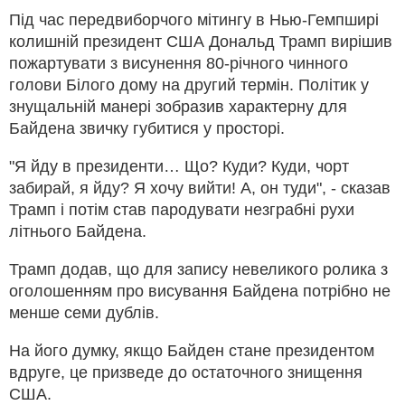
Під час передвиборчого мітингу в Нью-Гемпширі
колишній президент США Дональд Трамп вирішив
пожартувати з висунення 80-річного чинного
голови Білого дому на другий термін. Політик у
знущальній манері зобразив характерну для
Байдена звичку губитися у просторі.
"Я йду в президенти… Що? Куди? Куди, чорт
забирай, я йду? Я хочу вийти! А, он туди", - сказав
Трамп і потім став пародувати незграбні рухи
літнього Байдена.
Трамп додав, що для запису невеликого ролика з
оголошенням про висування Байдена потрібно не
менше семи дублів.
На його думку, якщо Байден стане президентом
вдруге, це призведе до остаточного знищення
США.