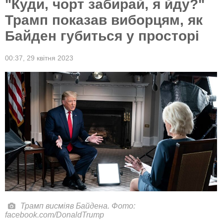
"Куди, чорт забирай, я йду?"
Трамп показав виборцям, як
Байден губиться у просторі
00:37,
29 квітня 2023
Трамп висміяв Байдена. Фото:
facebook.com/DonaldTrump