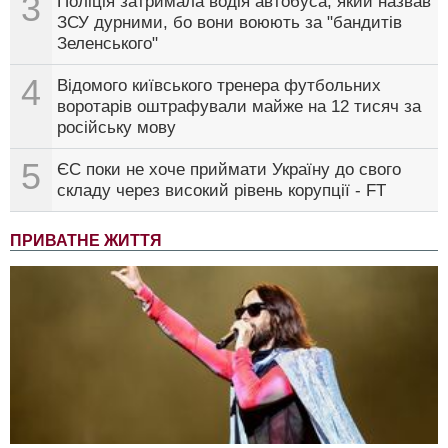
3
Поліція затримала водія автобуса, який назвав
ЗСУ дурними, бо вони воюють за "бандитів
Зеленського"
4
Відомого київського тренера футбольних
воротарів оштрафували майже на 12 тисяч за
російську мову
5
ЄС поки не хоче приймати Україну до свого
складу через високий рівень корупції - FT
ПРИВАТНЕ ЖИТТЯ