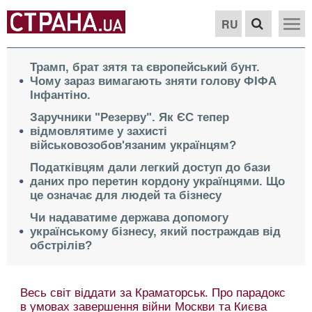
RU
Трамп, брат зятя та європейський бунт.
Чому зараз вимагають зняти голову ФІФА
Інфантіно.
Заручники "Резерву". Як ЄС тепер
відмовлятиме у захисті
військовозобов'язаним українцям?
Податківцям дали легкий доступ до бази
даних про перетин кордону українцями. Що
це означає для людей та бізнесу
Чи надаватиме держава допомогу
українському бізнесу, який постраждав від
обстрілів?
Чому у ЗСУ "зникає оптимізм", кому з
українців у ЄС більше не захистять. Підсумки