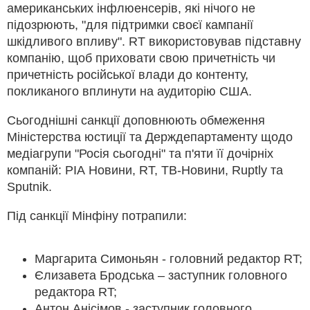
американських інфлюенсерів, які нічого не
підозрюють, "для підтримки своєї кампанії
шкідливого впливу". RT використовував підставну
компанію, щоб приховати свою причетність чи
причетність російської влади до контенту,
покликаного вплинути на аудиторію США.
Сьогоднішні санкції доповнюють обмеження
Міністерства юстиції та Держдепартаменту щодо
медіагрупи "Росія сьогодні" та п'яти її дочірніх
компаній: РІА Новини, RT, ТВ-Новини, Ruptly та
Sputnik.
Під санкції Мінфіну потрапили:
Маргарита Симоньян - головний редактор RT;
Єлизавета Бродська – заступник головного
редактора RT;
Антон Анісімов - заступник головного