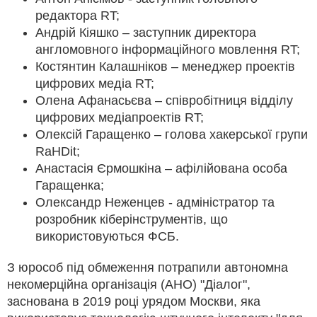
редактора RT;
Андрій Кіяшко – заступник директора
англомовного інформаційного мовлення RT;
Костянтин Калашніков – менеджер проектів
цифрових медіа RT;
Олена Афанасьєва – співробітниця відділу
цифрових медіапроектів RT;
Олексій Гаращенко – голова хакерської групи
RaHDit;
Анастасія Єрмошкіна – афілійована особа
Гаращенка;
Олександр Неженцев - адміністратор та
розробник кіберінструментів, що
використовуються ФСБ.
З юрособ під обмеження потрапили автономна
некомерційна організація (АНО) "Діалог",
заснована в 2019 році урядом Москви, яка