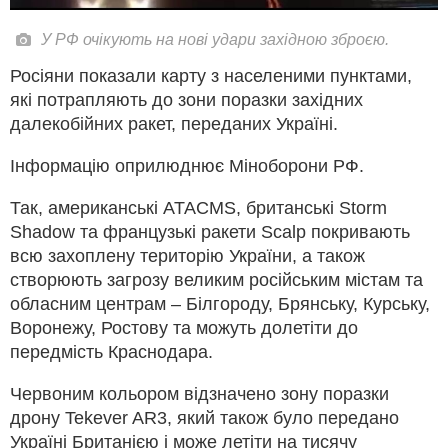
У РФ очікують на нові удари західною зброєю.
Росіяни показали карту з населеними пунктами,
які потрапляють до зони поразки західних
далекобійних ракет, переданих Україні.
Інформацію оприлюднює Міноборони РФ.
Так, американські ATACMS, британські Storm
Shadow та французькі ракети Scalp покривають
всю захоплену територію України, а також
створюють загрозу великим російським містам та
обласним центрам – Білгороду, Брянську, Курську,
Воронежу, Ростову та можуть долетіти до
передмість Краснодара.
Червоним кольором відзначено зону поразки
дрону Tekever AR3, який також було передано
Україні Британією і може летіти на тисячу