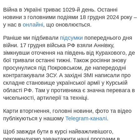
Війна в Україні триває 1029-й день. Останні
новини з головними подіями 18 грудня 2024 року –
у нас в
онлайні
, що оновлюється.
Раніше ми підбивали
підсумки
попереднього дня
війни. 17 грудня війська РФ взяли Аннівку,
зімкнувши оточення на південь від Курахового, де
бої тривали останні тижні. Також росіяни знову
просунулися під Покровськом, де напередодні
контратакували ЗСУ. А західні ЗМІ написали про
складне становище української армії у Курській
області РФ. Там у противника є значна перевага в
чисельності, артилерії та техніці.
Карти вторгнення, головні новини, фото та відео
публікуються у нашому
Telegram-каналі
.
Щоб завжди бути в курсі найважливішого,
рекомендуємо завантажити наші програми в