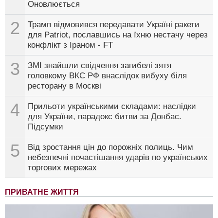
Оновлюється
2
Трамп відмовився передавати Україні ракети
для Patriot, пославшись на їхню нестачу через
конфлікт з Іраном - FT
3
ЗМІ знайшли свідчення загибелі зятя
головкому ВКС РФ внаслідок вибуху біля
ресторану в Москві
4
Прильоти українськими складами: наслідки
для України, парадокс битви за Донбас.
Підсумки
5
Від зростання цін до порожніх полиць. Чим
небезпечні почастішання ударів по українських
торгових мережах
ПРИВАТНЕ ЖИТТЯ