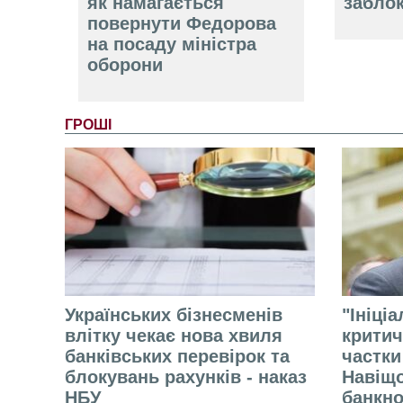
як намагається
забло
повернути Федорова
на посаду міністра
оборони
ГРОШІ
Українських бізнесменів
"Ініці
влітку чекає нова хвиля
критич
банківських перевірок та
частки
блокувань рахунків - наказ
Навіщо
НБУ
банкно