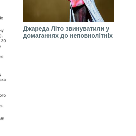
Джареда Літо звинуватили у
домаганнях до неповнолітніх