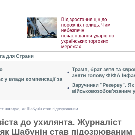
Від зростання цін до
порожніх полиць. Чим
небезпечні
почастішання ударів по
українських торгових
мережах
га для Страни
ю
Трамп, брат зятя та євр
зняти голову ФІФА Інфан
ає у влади компенсації за
Заручники "Резерву". Як
військовозобов'язаним 
іст нагадує, як Шабунін став підозрюваним
віста до ухилянта. Журналіст
 як Шабунін став підозрюваним