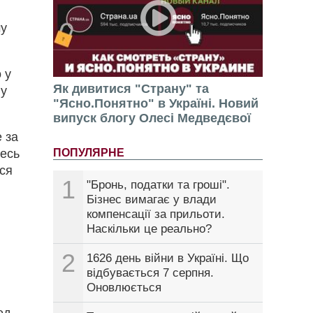
му
 у
Як дивитися "Страну" та
 у
"Ясно.Понятно" в Україні. Новий
випуск блогу Олесі Медведєвої
е за
Весь
ПОПУЛЯРНЕ
вся
1
"Бронь, податки та гроші".
Бізнес вимагає у влади
компенсації за прильоти.
Наскільки це реально?
2
1626 день війни в Україні. Що
відбувається 7 серпня.
Оновлюється
ед