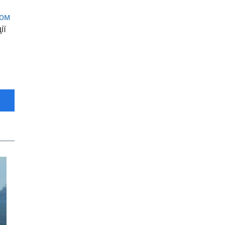
хом
ії