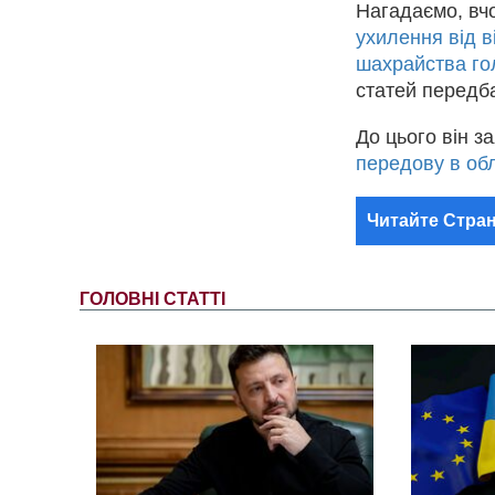
Нагадаємо, в
ухилення від 
шахрайства гол
статей передба
До цього він з
передову в об
Читайте Стран
ГОЛОВНІ СТАТТІ