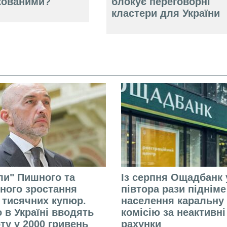
кованими?
блокує переговорні
кластери для України
али" Пишного та
Із серпня Ощадбанк 
ного зростання
півтора рази піднім
 тисячних купюр.
населення каральну
 в Україні вводять
комісію за неактивні
ту у 2000 гривень
рахунки