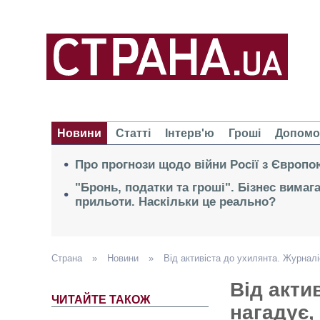
Новини
Статті
Інтерв'ю
Гроші
Допомо
Про прогнози щодо війни Росії з Європо
"Бронь, податки та гроші". Бізнес вимаг
прильоти. Наскільки це реально?
Страна
»
Новини
»
Від активіста до ухилянта. Журнал
Від акти
ЧИТАЙТЕ ТАКОЖ
нагадує,