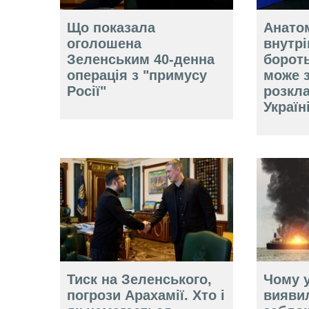
Що показала
Анатом
оголошена
внутр
Зеленським 40-денна
борот
операція з "примусу
може 
Росії"
розкл
Україн
Тиск на Зеленського,
Чому у
погрози Арахамії. Хто і
вияви