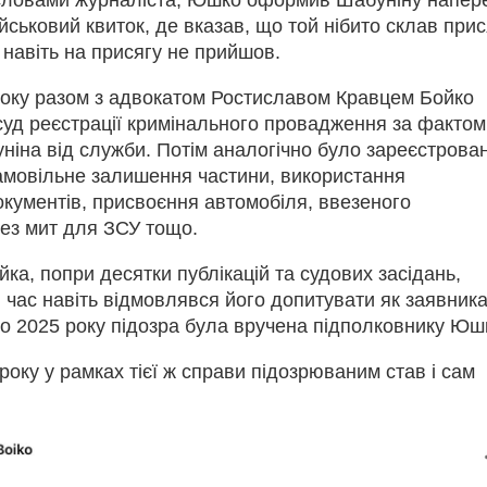
йськовий квиток, де вказав, що той нібито склав прис
 навіть на присягу не прийшов.
 року разом з адвокатом Ростиславом Кравцем Бойко
суд реєстрації кримінального провадження за фактом
іна від служби. Потім аналогічно було зареєстрова
самовільне залишення частини, використання
кументів, присвоєння автомобіля, ввезеного
ез мит для ЗСУ тощо.
ка, попри десятки публікацій та судових засідань,
 час навіть відмовлявся його допитувати як заявника
о 2025 року підозра була вручена підполковнику Юшк
року у рамках тієї ж справи підозрюваним став і сам