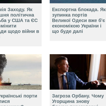
ія Заходу. Як
Експортна блокада. Як
ішня політична
зупинка портів
ьба у США та ЄС
Великої Одеси вже б'є
змінити
економікою України і
ади щодо війни в
що буде далі
і
країнські порти
Загроза Орбану. Чому
лися
Угорщина знову