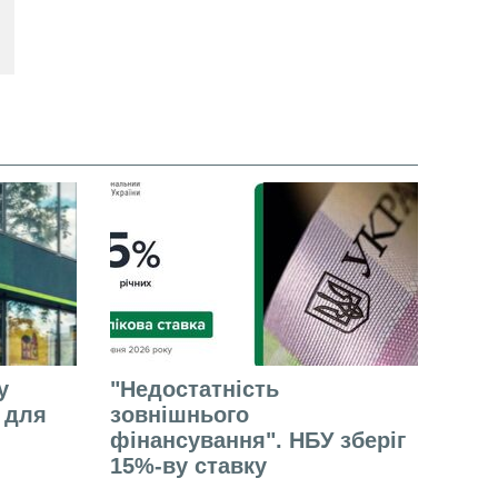
у
"Недостатність
е для
зовнішнього
фінансування". НБУ зберіг
15%-ву ставку