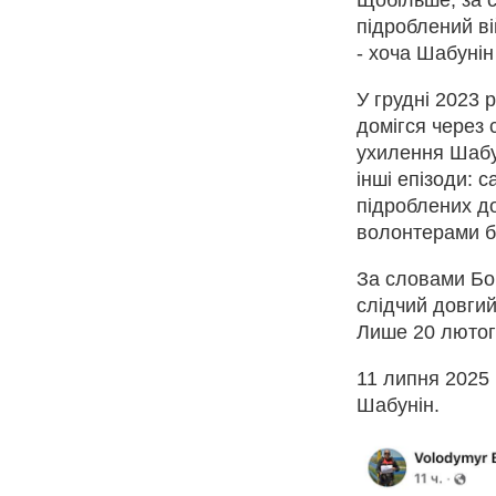
підроблений ві
- хоча Шабунін
У грудні 2023
домігся через 
ухилення Шабун
інші епізоди: 
підроблених до
волонтерами б
За словами Бой
слідчий довгий
Лише 20 лютог
11 липня 2025 
Шабунін.