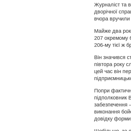
Журналіст та 
дворічної спра
вчора вручили 
Майже два роки
207 окремому б
206-му тієї ж 
Він значився с
півтора року с
цей час він пе
підприємницьк
Попри фактичну
підполковник 
забезпечення –
виконання бойо
довідку форми 
Щобільше, за 