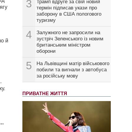
3
Трамп вдруге за свій новий
ягу
термін підписав укази про
заборону в США пологового
туризму
4
Залужного не запросили на
зустріч Зеленського із новим
но й
британським міністром
оборони
5
На Львівщині матір військового
побили та вигнали з автобуса
за російську мову
.
у.
ПРИВАТНЕ ЖИТТЯ