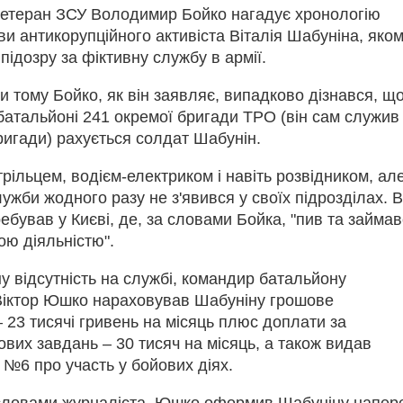
ветеран ЗСУ Володимир Бойко нагадує хронологію
ви антикорупційного активіста Віталія Шабуніна, яко
підозру за фіктивну службу в армії.
 тому Бойко, як він заявляє, випадково дізнався, що
атальйоні 241 окремої бригади ТРО (він сам служив
бригади) рахується солдат Шабунін.
трільцем, водієм-електриком і навіть розвідником, ал
лужби жодного разу не з'явився у своїх підрозділах. 
ребував у Києві, де, за словами Бойка, "пив та займа
ою діяльністю".
 відсутність на службі, командир батальйону
Віктор Юшко нараховував Шабуніну грошове
 23 тисячі гривень на місяць плюс доплати за
вих завдань – 30 тисяч на місяць, а також видав
№6 про участь у бойових діях.
словами журналіста, Юшко оформив Шабуніну напер