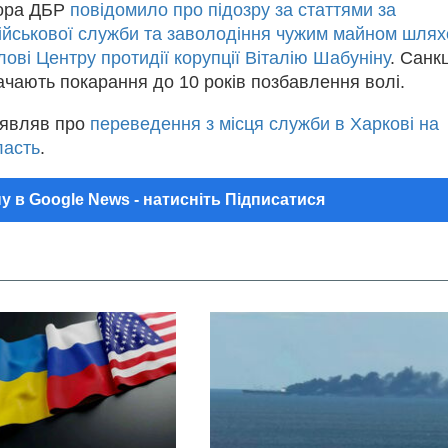
чора ДБР
повідомило про підозру за статтями за
військової служби та заволодіння чужим майном шля
ові Центру протидії корупції Віталію Шабуніну
. Санкц
чають покарання до 10 років позбавлення волі.
аявляв про
переведення з місця служби в Харкові на
ласть
.
у в Google News - натисніть Підписатися