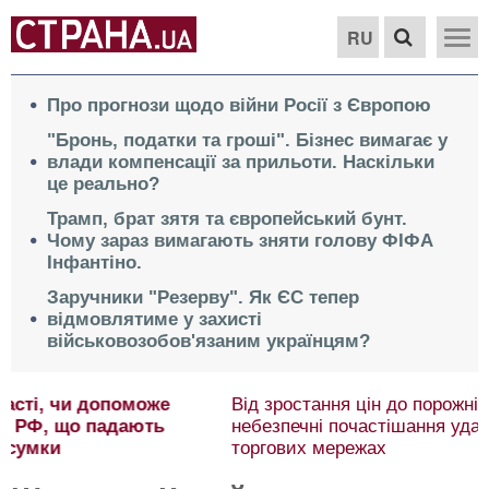
RU
Про прогнози щодо війни Росії з Європою
"Бронь, податки та гроші". Бізнес вимагає у
влади компенсації за прильоти. Наскільки
це реально?
Трамп, брат зятя та європейський бунт.
Чому зараз вимагають зняти голову ФІФА
Інфантіно.
Заручники "Резерву". Як ЄС тепер
відмовлятиме у захисті
військовозобов'язаним українцям?
Від зростання цін до порожніх полиць. Чим
небезпечні почастішання ударів по українських
торгових мережах