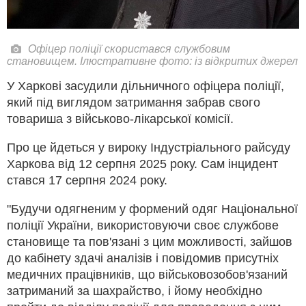
Офіцер поліції скористався службовим
становищем. Ілюстративне фото: із відкритих джерел
У Харкові засудили дільничного офіцера поліції,
який під виглядом затримання забрав свого
товариша з військово-лікарської комісії.
Про це йдеться у вироку Індустріального райсуду
Харкова від 12 серпня 2025 року. Сам інцидент
стався 17 серпня 2024 року.
"Будучи одягненим у формений одяг Національної
поліції України, використовуючи своє службове
становище та пов'язані з цим можливості, зайшов
до кабінету здачі аналізів і повідомив присутніх
медичних працівників, що військовозобов'язаний
затриманий за шахрайство, і йому необхідно