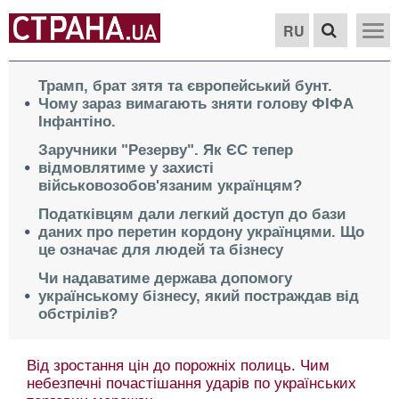
RU
Трамп, брат зятя та європейський бунт.
Чому зараз вимагають зняти голову ФІФА
Інфантіно.
Заручники "Резерву". Як ЄС тепер
відмовлятиме у захисті
військовозобов'язаним українцям?
Податківцям дали легкий доступ до бази
даних про перетин кордону українцями. Що
це означає для людей та бізнесу
Чи надаватиме держава допомогу
українському бізнесу, який постраждав від
обстрілів?
Від зростання цін до порожніх полиць. Чим
небезпечні почастішання ударів по українських