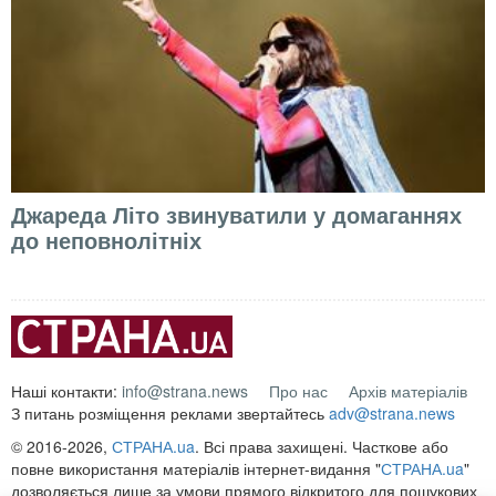
Джареда Літо звинуватили у домаганнях
до неповнолітніх
Наші контакти:
info@strana.news
Про нас
Архів матеріалів
З питань розміщення реклами звертайтесь
adv@strana.news
© 2016-2026,
СТРАНА.ua
. Всі права захищені. Часткове або
повне використання матеріалів інтернет-видання "
СТРАНА.ua
"
дозволяється лише за умови прямого відкритого для пошукових