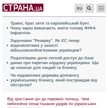
RU
Трамп, брат зятя та європейський бунт.
Чому зараз вимагають зняти голову ФІФА
Інфантіно.
Заручники "Резерву". Як ЄС тепер
відмовлятиме у захисті
військовозобов'язаним українцям?
Податківцям дали легкий доступ до бази
даних про перетин кордону українцями. Що
це означає для людей та бізнесу
Чи надаватиме держава допомогу
українському бізнесу, який постраждав від
обстрілів?
Від зростання цін до порожніх полиць. Чим
небезпечні почастішання ударів по українських