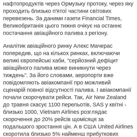
нафтопродуктів через Ормузьку протоку, через яку
проходить близько п'ятої частини світових
перевезень. За даними газети Financial Times,
Великобританія цього тижня очікує на останнє
постачання авіаційного палива з регіону.
Аналітик авіаційного ринку Алекс Мачерас
попередив, що на кількох ринках, включаючи
великі європейські хаби, "серйозний дефіцит
авіаційного палива може виникнути через
тиждень". За його словами, аеропорти вже
повідомляють авіакомпанії про можливий
сценарій повної відсутності палива. І авіакомпанії
почали скорочувати рейси. Так, Air New Zealand
до травня скасує 1100 перельотів, SAS у квітні -
близько 1000, Vietnam Airlines розглядає
скорочення до 20% рейсів щомісяця за
подальшого зростання цін. А в США United Airlines
скоротила близько 5% найменш прибуткових