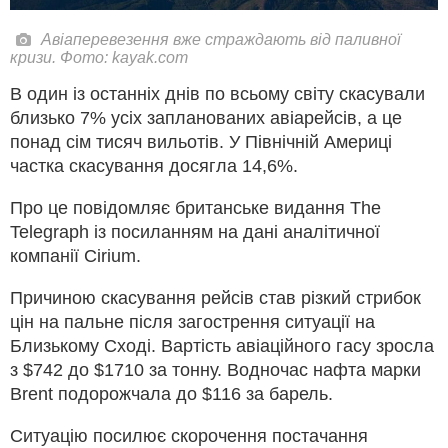
Авіаперевезення вже страждають від паливної
кризи. Фото: kayak.com
В один із останніх днів по всьому світу скасували
близько 7% усіх запланованих авіарейсів, а це
понад сім тисяч вильотів. У Північній Америці
частка скасування досягла 14,6%.
Про це повідомляє британське видання The
Telegraph із посиланням на дані аналітичної
компанії Cirium.
Причиною скасування рейсів став різкий стрибок
цін на пальне після загострення ситуації на
Близькому Сході. Вартість авіаційного гасу зросла
з $742 до $1710 за тонну. Водночас нафта марки
Brent подорожчала до $116 за барель.
Ситуацію посилює скорочення постачання