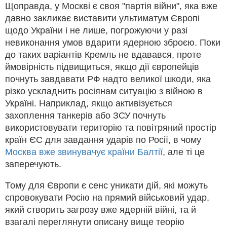
Щоправда, у Москві є своя "партія війни", яка вже
давно закликає виставити ультиматум Європі
щодо України і не лише, погрожуючи у разі
невиконання умов вдарити ядерною зброєю. Поки
до таких варіантів Кремль не вдавався, проте
ймовірність підвищиться, якщо дії європейців
почнуть завдавати РФ надто великої шкоди, яка
різко ускладнить росіянам ситуацію з війною в
Україні. Наприклад, якщо активізується
захоплення танкерів або ЗСУ почнуть
використовувати територію та повітряний простір
країн ЄС для завдання ударів по Росії, в чому
Москва вже звинувачує країни Балтії
, але ті це
заперечують.
Тому для Європи є сенс уникати дій, які можуть
спровокувати Росію на прямий військовий удар,
який створить загрозу вже ядерній війні, та й
взагалі переглянути описану вище теорію