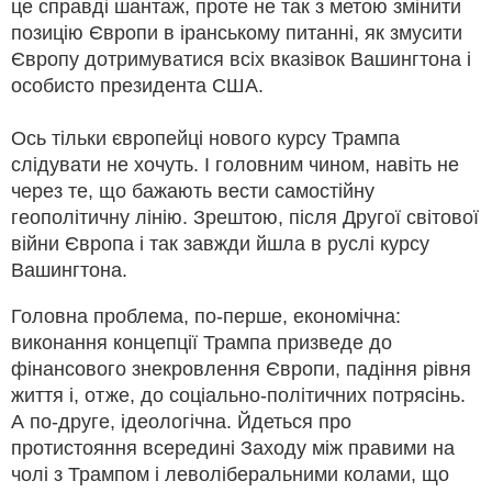
це справді шантаж, проте не так з метою змінити
позицію Європи в іранському питанні, як змусити
Європу дотримуватися всіх вказівок Вашингтона і
особисто президента США.
Ось тільки європейці нового курсу Трампа
слідувати не хочуть. І головним чином, навіть не
через те, що бажають вести самостійну
геополітичну лінію. Зрештою, після Другої світової
війни Європа і так завжди йшла в руслі курсу
Вашингтона.
Головна проблема, по-перше, економічна:
виконання концепції Трампа призведе до
фінансового знекровлення Європи, падіння рівня
життя і, отже, до соціально-політичних потрясінь.
А по-друге, ідеологічна. Йдеться про
протистояння всередині Заходу між правими на
чолі з Трампом і леволіберальними колами, що