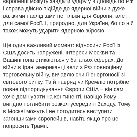
європейці можуть завдати удару у відповідь по РФ
і справа дійсно підійде до ядерної війни з дуже
важкими наслідками не тільки для Європи, але і
для самої Росії. І, природно, для України, бо по ній
також можуть ударити ядерною зброєю.
Ще один важливий момент: відносини Росії із
США досить напружені. Інтереси Москви та
Вашингтона стикаються у багатьох сферах. До
війни в Ірані американці вели з РФ повноцінну
торговельну війну, вичавлюючи її енергоносії зі
світового ринку. Та й навряд чи Кремлю потрібне
повне підпорядкування Європи США – він сам
хоче домінувати на континенті, навіщо йому
вигідно поглибити розкол усередині Заходу. Тому
в Москві можуть і не погодитись виступити
загонщиками європейців, навіть якщо про це
попросить Трамп.