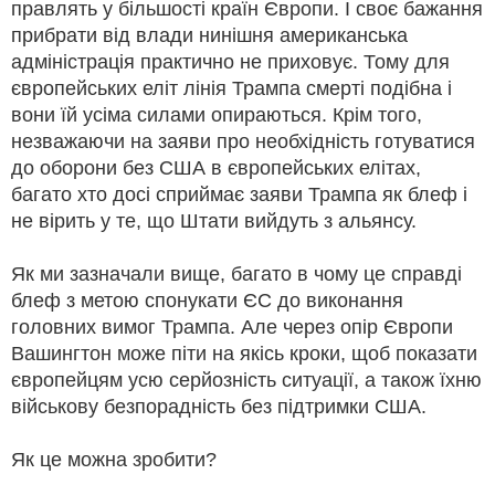
правлять у більшості країн Європи. І своє бажання
прибрати від влади нинішня американська
адміністрація практично не приховує. Тому для
європейських еліт лінія Трампа смерті подібна і
вони їй усіма силами опираються. Крім того,
незважаючи на заяви про необхідність готуватися
до оборони без США в європейських елітах,
багато хто досі сприймає заяви Трампа як блеф і
не вірить у те, що Штати вийдуть з альянсу.
Як ми зазначали вище, багато в чому це справді
блеф з метою спонукати ЄС до виконання
головних вимог Трампа. Але через опір Європи
Вашингтон може піти на якісь кроки, щоб показати
європейцям усю серйозність ситуації, а також їхню
військову безпорадність без підтримки США.
Як це можна зробити?