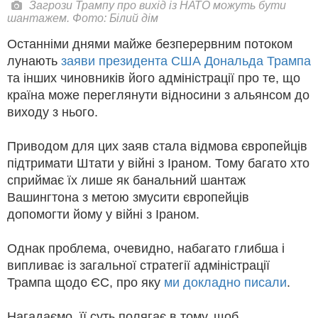
Загрози Трампу про вихід із НАТО можуть бути
шантажем. Фото: Білий дім
Останніми днями майже безперервним потоком
лунають
заяви президента США Дональда Трампа
та інших чиновників його адміністрації про те, що
країна може переглянути відносини з альянсом до
виходу з нього.
Приводом для цих заяв стала відмова європейців
підтримати Штати у війні з Іраном. Тому багато хто
сприймає їх лише як банальний шантаж
Вашингтона з метою змусити європейців
допомогти йому у війні з Іраном.
Однак проблема, очевидно, набагато глибша і
випливає із загальної стратегії адміністрації
Трампа щодо ЄС, про яку
ми докладно писали
.
Нагадаємо, її суть полягає в тому, щоб