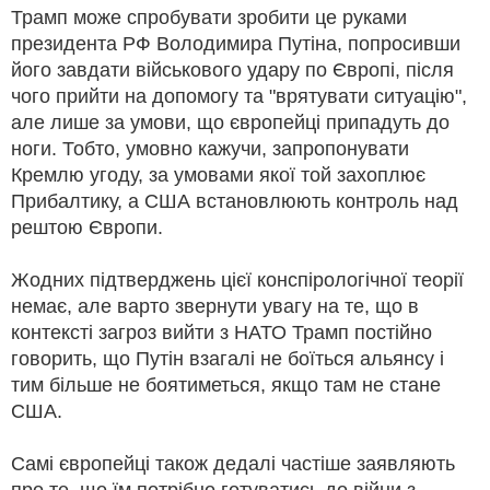
Трамп може спробувати зробити це руками
президента РФ Володимира Путіна, попросивши
його завдати військового удару по Європі, після
чого прийти на допомогу та "врятувати ситуацію",
але лише за умови, що європейці припадуть до
ноги. Тобто, умовно кажучи, запропонувати
Кремлю угоду, за умовами якої той захоплює
Прибалтику, а США встановлюють контроль над
рештою Європи.
Жодних підтверджень цієї конспірологічної теорії
немає, але варто звернути увагу на те, що в
контексті загроз вийти з НАТО Трамп постійно
говорить, що Путін взагалі не боїться альянсу і
тим більше не боятиметься, якщо там не стане
США.
Самі європейці також дедалі частіше заявляють
про те, що їм потрібно готуватись до війни з