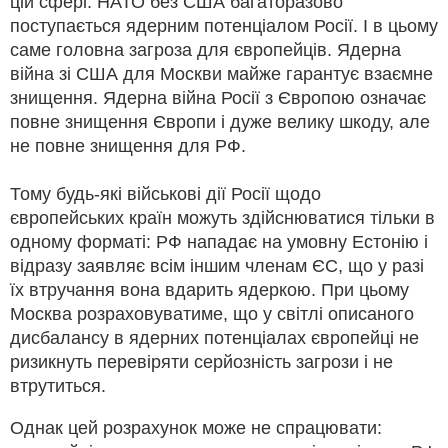
цій сфері. НАТО без США багаторазово
поступається ядерним потенціалом Росії. І в цьому
саме головна загроза для європейців. Ядерна
війна зі США для Москви майже гарантує взаємне
знищення. Ядерна війна Росії з Європою означає
повне знищення Європи і дуже велику шкоду, але
не повне знищення для РФ.
Тому будь-які військові дії Росії щодо
європейських країн можуть здійснюватися тільки в
одному форматі: РФ нападає на умовну Естонію і
відразу заявляє всім іншим членам ЄС, що у разі
їх втручання вона вдарить ядеркою. При цьому
Москва розраховуватиме, що у світлі описаного
дисбалансу в ядерних потенціалах європейці не
ризикнуть перевіряти серйозність загрози і не
втрутиться.
Однак цей розрахунок може не спрацювати: