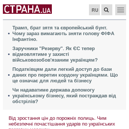
RU
Трамп, брат зятя та європейський бунт.
Чому зараз вимагають зняти голову ФІФА
Інфантіно.
Заручники "Резерву". Як ЄС тепер
відмовлятиме у захисті
військовозобов'язаним українцям?
Податківцям дали легкий доступ до бази
даних про перетин кордону українцями. Що
це означає для людей та бізнесу
Чи надаватиме держава допомогу
українському бізнесу, який постраждав від
обстрілів?
Від зростання цін до порожніх полиць. Чим
небезпечні почастішання ударів по українських