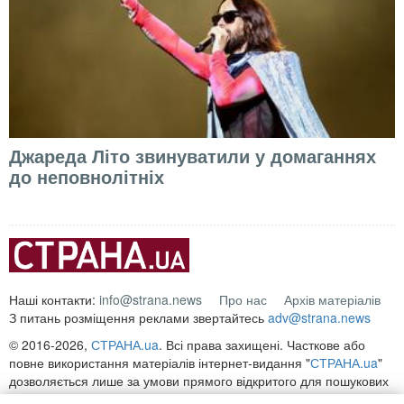
Джареда Літо звинуватили у домаганнях
до неповнолітніх
Наші контакти:
info@strana.news
Про нас
Архів матеріалів
З питань розміщення реклами звертайтесь
adv@strana.news
© 2016-2026,
СТРАНА.ua
. Всі права захищені. Часткове або
повне використання матеріалів інтернет-видання "
СТРАНА.ua
"
дозволяється лише за умови прямого відкритого для пошукових
систем гіперпосилання на безпосередню адресу матеріалу на