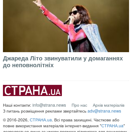
Джареда Літо звинуватили у домаганнях
до неповнолітніх
Наші контакти:
info@strana.news
Про нас
Архів матеріалів
З питань розміщення реклами звертайтесь
adv@strana.news
© 2016-2026,
СТРАНА.ua
. Всі права захищені. Часткове або
повне використання матеріалів інтернет-видання "
СТРАНА.ua
"
дозволяється лише за умови прямого відкритого для пошукових