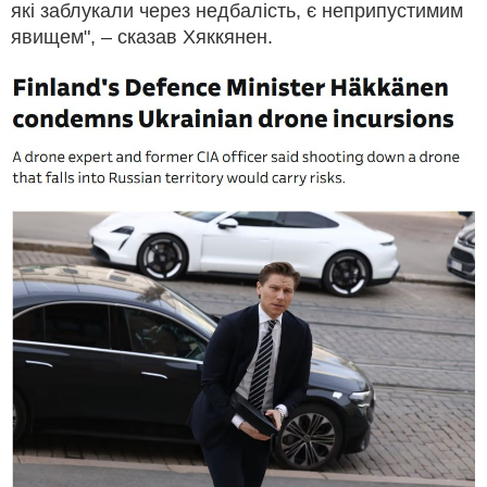
які заблукали через недбалість, є неприпустимим
явищем", – сказав Хяккянен.