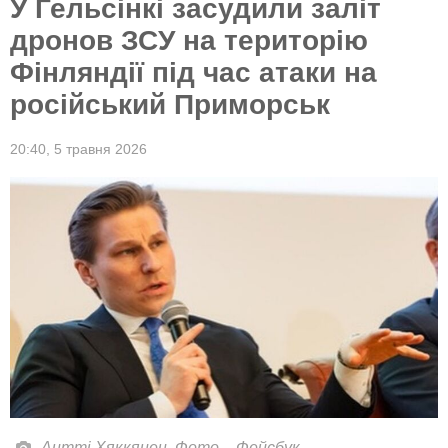
У Гельсінкі засудили заліт
дронов ЗСУ на територію
Фінляндії під час атаки на
російський Приморськ
20:40,
5 травня 2026
Антті Хяккянен. Фото – Фейсбук