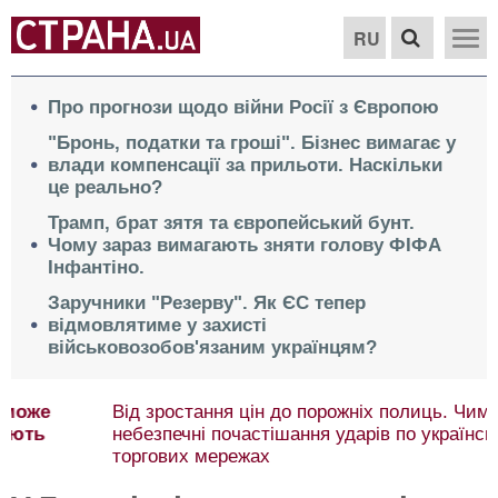
RU
Про прогнози щодо війни Росії з Європою
"Бронь, податки та гроші". Бізнес вимагає у
влади компенсації за прильоти. Наскільки
це реально?
Трамп, брат зятя та європейський бунт.
Чому зараз вимагають зняти голову ФІФА
Інфантіно.
Заручники "Резерву". Як ЄС тепер
відмовлятиме у захисті
військовозобов'язаним українцям?
Від зростання цін до порожніх полиць. Чим
небезпечні почастішання ударів по українських
торгових мережах