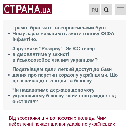
RU
Трамп, брат зятя та європейський бунт.
Чому зараз вимагають зняти голову ФІФА
Інфантіно.
Заручники "Резерву". Як ЄС тепер
відмовлятиме у захисті
військовозобов'язаним українцям?
Податківцям дали легкий доступ до бази
даних про перетин кордону українцями. Що
це означає для людей та бізнесу
Чи надаватиме держава допомогу
українському бізнесу, який постраждав від
обстрілів?
Від зростання цін до порожніх полиць. Чим
небезпечні почастішання ударів по українських