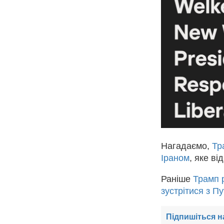
Нагадаємо,
Тр
Іраном
, яке в
Раніше
Трамп 
зустрітися з П
Підпишіться н