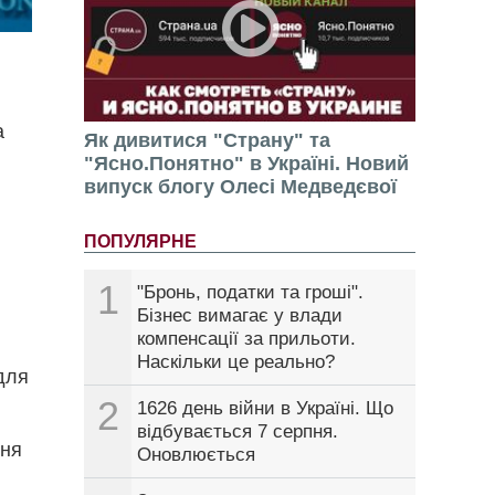
а
Як дивитися "Страну" та
"Ясно.Понятно" в Україні. Новий
випуск блогу Олесі Медведєвої
ПОПУЛЯРНЕ
1
"Бронь, податки та гроші".
Бізнес вимагає у влади
компенсації за прильоти.
Наскільки це реально?
 для
2
1626 день війни в Україні. Що
відбувається 7 серпня.
ння
Оновлюється