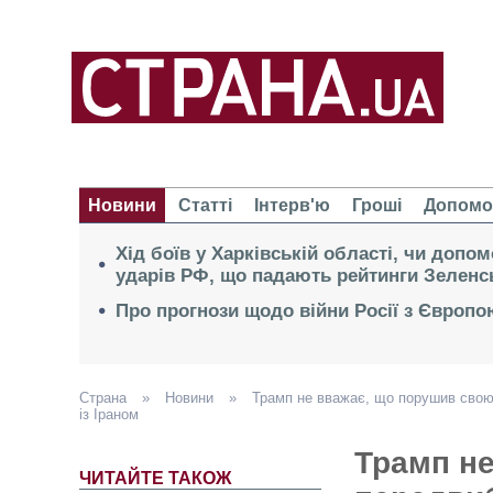
Новини
Статті
Інтерв'ю
Гроші
Допомо
Хід боїв у Харківській області, чи допо
ударів РФ, що падають рейтинги Зеленс
Про прогнози щодо війни Росії з Європо
Страна
»
Новини
»
Трамп не вважає, що порушив свою 
із Іраном
Трамп н
ЧИТАЙТЕ ТАКОЖ