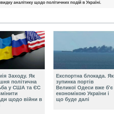
видку аналітику щодо політичних подій в Україні.
ія Заходу. Як
Експортна блокада. Як
ішня політична
зупинка портів
ьба у США та ЄС
Великої Одеси вже б'є
змінити
економікою України і
ади щодо війни в
що буде далі
і