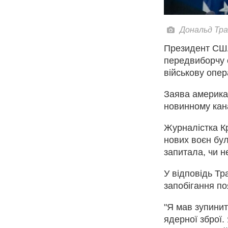
Дональд Тра
Президент СШ
передвиборчу 
військову опер
Заява американ
новинному ка
Журналістка К
нових воєн бул
запитала, чи н
У відповідь Тр
запобігання по
"Я мав зупинит
ядерної зброї.