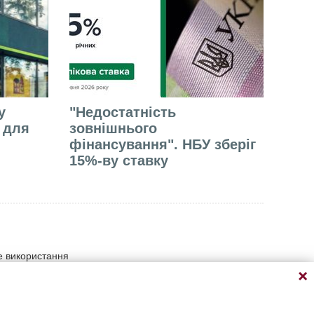
у
"Недостатність
е для
зовнішнього
фінансування". НБУ зберіг
15%-ву ставку
не використання
умови прямого відкритого
атеріалу на сайті
ації, що містить