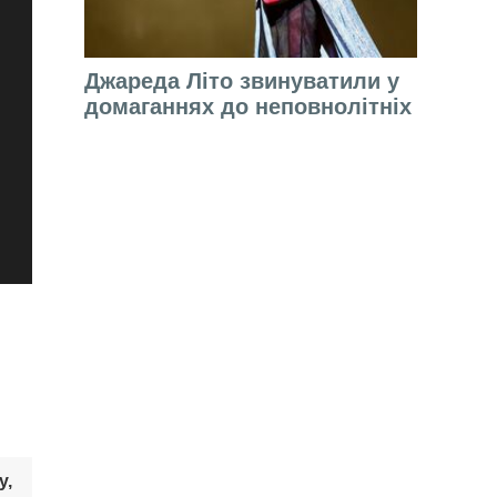
Джареда Літо звинуватили у
домаганнях до неповнолітніх
у,