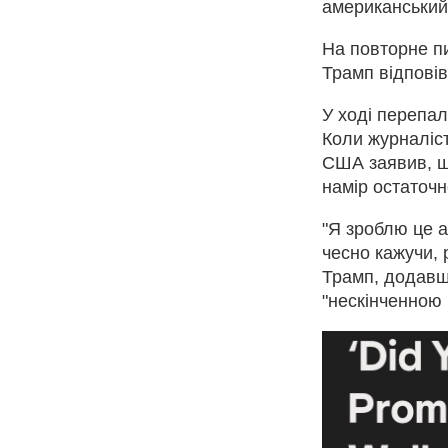
американський
На повторне пи
Трамп відповів
У ході перепа
Коли журналіст
США заявив, щ
намір остаточн
"Я зроблю це а
чесно кажучи, 
Трамп, додавш
"нескінченною 