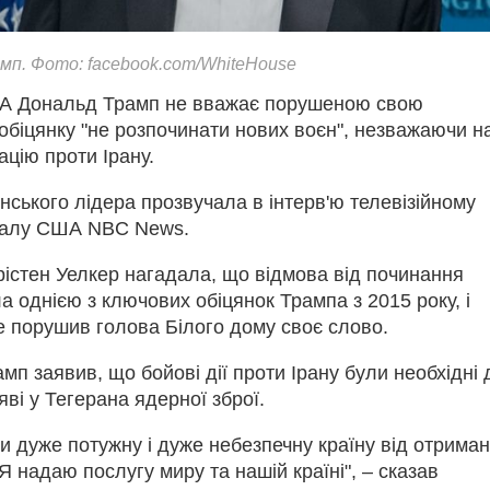
мп. Фото: facebook.com/WhiteHouse
А Дональд Трамп не вважає порушеною свою
обіцянку "не розпочинати нових воєн", незважаючи н
ацію проти Ірану.
ського лідера прозвучала в інтерв'ю телевізійному
налу США NBC News.
рістен Уелкер нагадала, що відмова від починання
а однією з ключових обіцянок Трампа з 2015 року, і
е порушив голова Білого дому своє слово.
амп заявив, що бойові дії проти Ірану були необхідні
яві у Тегерана ядерної зброї.
и дуже потужну і дуже небезпечну країну від отрима
 Я надаю послугу миру та нашій країні", – сказав