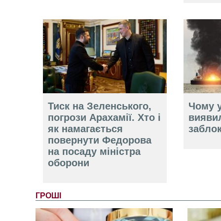
Тиск на Зеленського,
Чому у
погрози Арахамії. Хто і
вияви
як намагається
забло
повернути Федорова
на посаду міністра
оборони
ГРОШІ