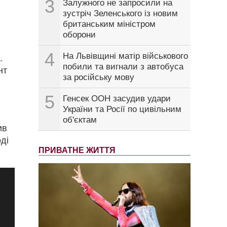
3
Залужного не запросили на
зустріч Зеленського із новим
британським міністром
оборони
4
На Львівщині матір військового
.
побили та вигнали з автобуса
нт
за російську мову
5
Генсек ООН засудив удари
України та Росії по цивільним
об'єктам
ив
ді
ПРИВАТНЕ ЖИТТЯ