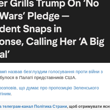
амп назвав безглуздим голосування проти війни з
ідбулося в Палаті представників США.
розповів, що думає про пропозицію Зеленського
утіним
.
а телеграм-канал Політика Страни
, щоб отримувати ясн