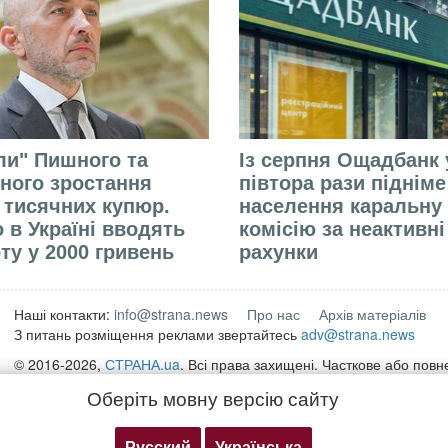
али" Пишного та
Із серпня Ощадбанк 
ного зростання
півтора рази піднім
 тисячних купюр.
населення каральну
 в Україні вводять
комісію за неактивні
ту у 2000 гривень
рахунки
Наші контакти:
info@strana.news
Про нас
Архів матеріалів
З питань розміщення реклами звертайтесь
adv@strana.news
© 2016-2026,
СТРАНА.ua
. Всі права захищені. Часткове або пов
матеріалів інтернет-видання "
СТРАНА.ua
" дозволяється лише за 
Оберіть мовну версію сайту
для пошукових систем гіперпосилання на безпосередню адресу м
strana.ua
Будь-яке копіювання, публікація, передрук чи відтворення інформ
Русский
Українська