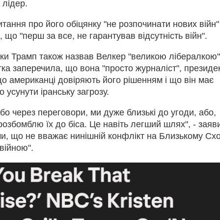
 лідер.
тання про його обіцянку "не розпочинати нових війн"
, що "перш за все, не гарантував відсутність війн".
лки Трамп також назвав Велкер "великою лібералкою"
ка заперечила, що вона "просто журналіст", президе
о американці довіряють його рішенням і що він має
о усунути іранську загрозу.
бо через переговори, ми дуже близькі до угоди, або,
розбомблю їх до біса. Це навіть легший шлях", - заяв
и, що не вважає нинішній конфлікт на Близькому Схо
війною".