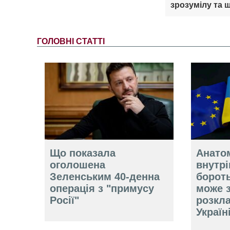
зрозумілу та ш
ГОЛОВНІ СТАТТІ
Що показала
Анатом
оголошена
внутр
Зеленським 40-денна
борот
операція з "примусу
може 
Росії"
розкл
Україн