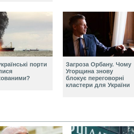
країнські порти
Загроза Орбану. Чому
лися
Угорщина знову
кованими?
блокує переговорні
кластери для України