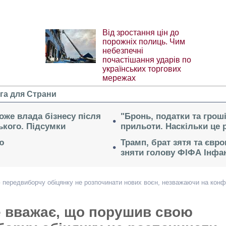
Від зростання цін до
порожніх полиць. Чим
небезпечні
почастішання ударів по
українських торгових
мережах
га для Страни
може влада бізнесу після
"Бронь, податки та гроші
ького. Підсумки
прильоти. Наскільки це 
ю
Трамп, брат зятя та євр
зняти голову ФІФА Інфан
передвиборчу обіцянку не розпочинати нових воєн, незважаючи на конф
е вважає, що порушив свою