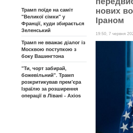
передвиб
нових во
Трамп поїде на саміт
"Великої сімки" у
Іраном
Франції, куди збирається
Зеленський
19:50,
7 червня 20
Трамп не вважає діалог із
Москвою поступкою з
боку Вашингтона
"Ти, чорт забирай,
божевільний". Трамп
розкритикував прем'єра
Ізраїлю за розширення
операції в Лівані - Axios