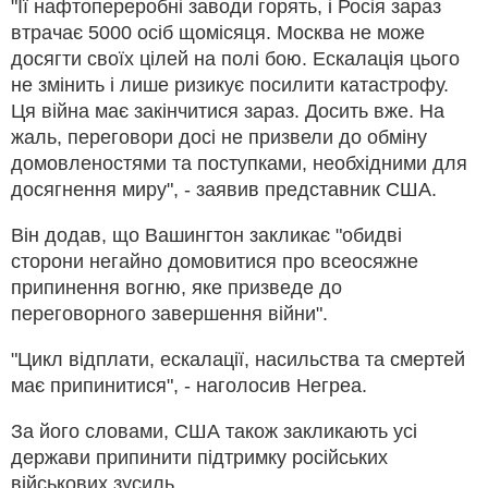
"Її нафтопереробні заводи горять, і Росія зараз
втрачає 5000 осіб щомісяця. Москва не може
досягти своїх цілей на полі бою. Ескалація цього
не змінить і лише ризикує посилити катастрофу.
Ця війна має закінчитися зараз. Досить вже.
На
жаль, переговори досі не призвели до обміну
домовленостями та поступками, необхідними для
досягнення миру", - заявив представник США.
Він додав, що Вашингтон закликає "обидві
сторони негайно домовитися про всеосяжне
припинення вогню, яке призведе до
переговорного завершення війни".
"Цикл відплати, ескалації, насильства та смертей
має припинитися", - наголосив Негреа.
За його словами, США також закликають усі
держави припинити підтримку російських
військових зусиль.