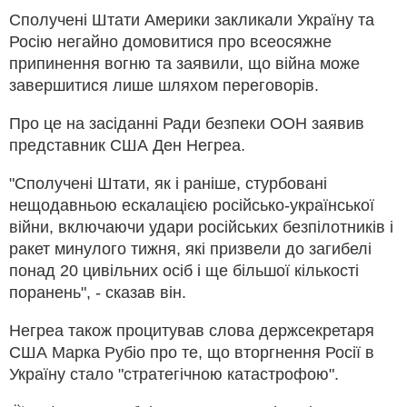
Сполучені Штати Америки закликали Україну та
Росію негайно домовитися про всеосяжне
припинення вогню та заявили, що війна може
завершитися лише шляхом переговорів.
Про це на засіданні Ради безпеки ООН заявив
представник США Ден Негреа.
"Сполучені Штати, як і раніше, стурбовані
нещодавньою ескалацією російсько-української
війни, включаючи удари російських безпілотників і
ракет минулого тижня, які призвели до загибелі
понад 20 цивільних осіб і ще більшої кількості
поранень", - сказав він.
Негреа також процитував слова держсекретаря
США Марка Рубіо про те, що вторгнення Росії в
Україну стало "стратегічною катастрофою".