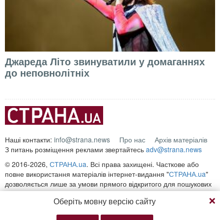
Джареда Літо звинуватили у домаганнях
до неповнолітніх
Наші контакти:
info@strana.news
Про нас
Архів матеріалів
З питань розміщення реклами звертайтесь
adv@strana.news
© 2016-2026,
СТРАНА.ua
. Всі права захищені. Часткове або
повне використання матеріалів інтернет-видання "
СТРАНА.ua
"
дозволяється лише за умови прямого відкритого для пошукових
систем гіперпосилання на безпосередню адресу матеріалу на
Оберіть мовну версію сайту
сайті
strana.ua
Будь-яке копіювання, публікація, передрук чи відтворення