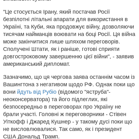
"Це стосується Ірану, який постачав Росії
безпілотні літальні апарати для використання в
Україні, та Куби, яка продовжує війну, дозволяючи
тисячам найманців воювати на боці Росії. Ця війна
може закінчитися лише шляхом переговорів.
Сполучені Штати, як і раніше, готові сприяти
довгостроковому завершенню цієї війни", - заявив
американський дипломат.
Зазначимо, що ця чергова заява останнім часом із
Вашингтона з негативом щодо РФ. Однак поки що
вони
йдуть від Рубіо
(відомого "яструба"-
неоконсерватора) та його підлеглих, які
безпосередньо в переговорах про Україну не
брали участі. Головні ж переговорники - Стівен
Уіткофф і Джаред Кушнер - у такому дусі поки що
не висловлювалися. Так само, як і президент
США Дональд Трамп.