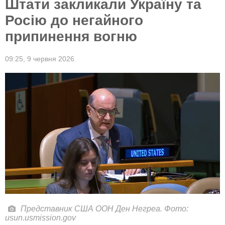
Штати закликали Україну та
Росію до негайного
припинення вогню
09:25,
9 червня 2026
Представник США ООН Ден Негреа. Фото:
usun.usmission.gov