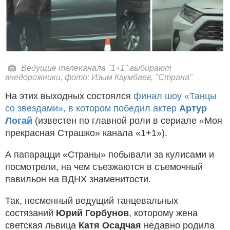
Ведущие телеканала "1+1" выбирают
внедорожники, фото: Изым Каумбаев, "Страна"
На этих выходных состоялся
финал шоу «Танцы
со звездами», в котором победил актер
Артур
Логай
(известен по главной роли в сериале «Моя
прекрасная Страшко» канала «1+1»).
А папарацци «Страны» побывали за кулисами и
посмотрели, на чем съезжаются в съемочный
павильон на ВДНХ знаменитости.
Так, несменный ведущий танцевальных
состязаний
Юрий Горбунов
, которому жена
светская львица
Катя Осадчая
недавно родила