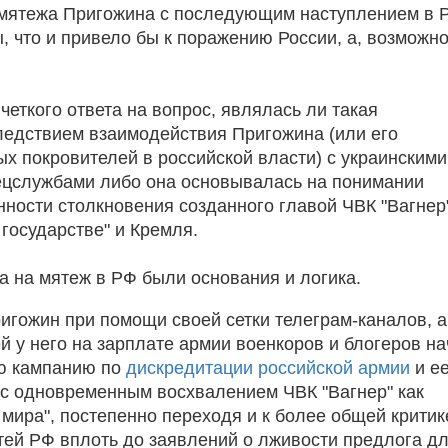
мятежа Пригожина с последующим наступлением в 
, что и привело бы к поражению России, а, возможно
 четкого ответа на вопрос, являлась ли такая
ледствием взаимодействия Пригожина (или его
х покровителей в российской власти) с украинскими
цслужбами либо она основывалась на понимании
ности столкновения созданного главой ЧВК "Вагнер
 государстве" и Кремля.
а на мятеж в РФ были основания и логика.
игожин при помощи своей сетки телеграм-каналов, а
й у него на зарплате армии военкоров и блогеров н
ю кампанию по
дискредитации российской армии
и е
с одновременным восхвалением ЧВК "Вагнер" как
 мира", постепенно переходя и к более общей критик
тей РФ вплоть до заявлений о лживости предлога д