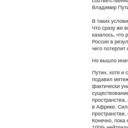
соответственн
Владимир Пути
В таких услов
Что сразу же 
казалось, что
Россия в резул
чего потерпит
Но вышло инач
Путин, хотя и
подавил мятеж
фактически ун
существование
пространства,
в Африке. Сил
пространстве,
Конечно, пока 
100% нейтрали