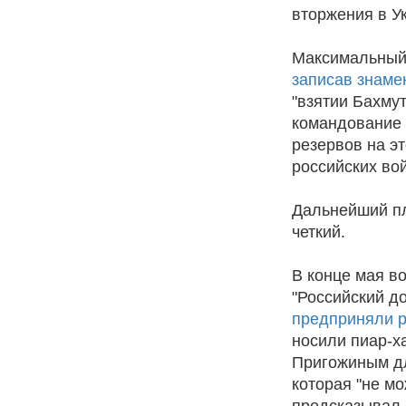
вторжения в У
Максимальный 
записав знаме
"взятии Бахмут
командование 
резервов на э
российских во
Дальнейший п
четкий.
В конце мая в
"Российский д
предприняли р
носили пиар-х
Пригожиным дл
которая "не м
предсказывал 