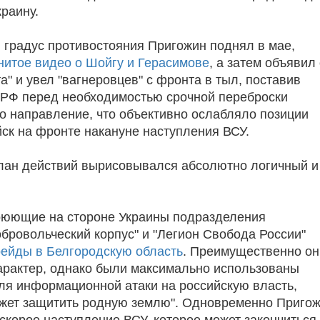
краину.
градус противостояния Пригожин поднял в мае,
нитое видео о Шойгу и Герасимове
, а затем объявил
а" и увел "вагнеровцев" с фронта в тыл, поставив
РФ перед необходимостью срочной переброски
то направление, что объективно ослабляло позиции
йск на фронте накануне наступления ВСУ.
лан действий вырисовывался абсолютно логичный и
оюющие на стороне Украины подразделения
обровольческий корпус" и "Легион Свобода России"
ейды в Белгородскую область
. Преимущественно он
арактер, однако были максимально использованы
я информационной атаки на российскую власть,
ожет защитить родную землю". Одновременно Приго
скорое наступление ВСУ, которое может закончиться