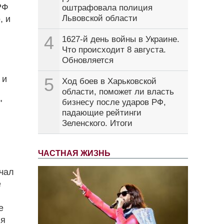
РФ
оштрафовала полиция
Львовской области
, и
4
1627-й день войны в Украине.
Что происходит 8 августа.
Обновляется
 и
5
Ход боев в Харьковской
области, поможет ли власть
бизнесу после ударов РФ,
"
падающие рейтинги
Зеленского. Итоги
ЧАСТНАЯ ЖИЗНЬ
ачал
е
е
ля