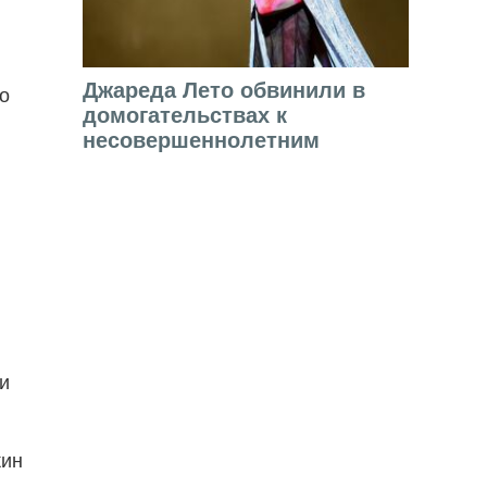
Джареда Лето обвинили в
 о
домогательствах к
несовершеннолетним
и
жин