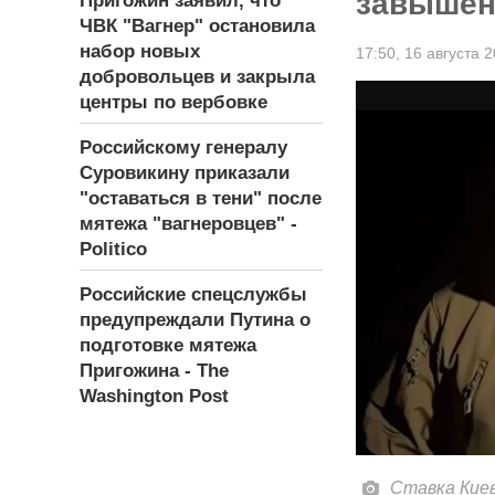
завышен
Пригожин заявил, что
ЧВК "Вагнер" остановила
набор новых
17:50,
16 августа 
добровольцев и закрыла
центры по вербовке
Российскому генералу
Суровикину приказали
"оставаться в тени" после
мятежа "вагнеровцев" -
Politico
Российские спецслужбы
предупреждали Путина о
подготовке мятежа
Пригожина - The
Washington Post
Ставка Киев