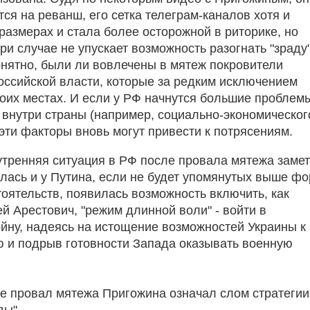
ся на реванш, его сетка телеграм-каналов хотя и
размерах и стала более осторожной в риторике, но
ри случае не упускает возможность разогнать "зраду"
онятно, были ли вовлечены в мятеж покровители
оссийской власти, которые за редким исключением
воих местах. И если у РФ начнутся большие проблем
 внутри страны (например, социально-экономическог
 эти факторы вновь могут привести к потрясениям.
утренняя ситуация в РФ после провала мятежа заме
лась и у Путина, если не будет упомянутых выше фо
оятельств, появилась возможность включить, как
й Арестович, "режим длинной воли" - войти в
йну, надеясь на истощение возможностей Украины к
 и подрыв готовности Запада оказывать военную
е провал мятежа Пригожина означал слом стратегии
ды".