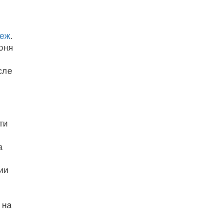
теж
.
юня
сле
ти
а
ии
 на