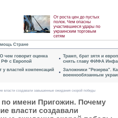
От роста цен до пустых
полок. Чем опасны
участившиеся удары по
украинским торговым
сетям
мощь Стране
 О чем говорит оценка
Трамп, брат зятя и евро
 РФ с Европой
снять главу ФИФА Инфа
ет у властей компенсаций
Заложники "Резерва". Ка
военнообязанным укра
ие власти создавали завышенные ожидания скорой победы
 по имени Пригожин. Почему
ие власти создавали