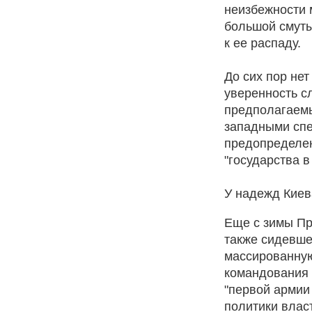
неизбежности 
большой смуты
к ее распаду.
До сих пор нет
уверенность с
предполагаемы
западными спе
предопределен
"государства в
У надежд Киев
Еще с зимы Пр
также сидевше
массированну
командования 
"первой армии
политики влас