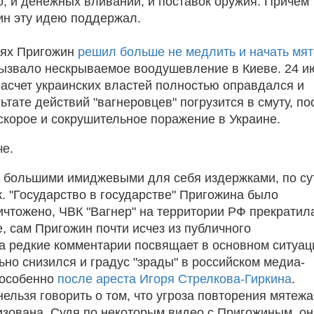
о, и денежных вливаний, и поставок оружия. Причем
н эту идею поддержал.
иях Пригожин
решил больше не медлить и начать мя
вызвало нескрываемое воодушевление в Киеве. 24 и
 расчет украинских властей полностью оправдался и
ьтате действий "вагнеровцев" погрузится в смуту, по
 скорое и сокрушительное поражение в Украине.
е.
 с большими имиджевыми для себя издержками, по су
. "Государство в государстве" Пригожина было
ичтожено, ЧВК "Вагнер" на территории РФ прекратил
, сам Пригожин почти исчез из публичного
 а редкие комментарии посвящает в основном ситуац
ьно снизился и градус "зрады" в российском медиа-
 особенно
после ареста Игоря Стрелкова-Гиркина
.
нельзя говорить о том, что угроза повторения мятежа
зована. Судя по некоторым видео с Пригожиным, он