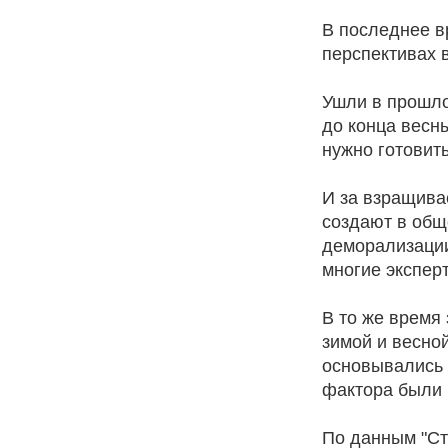
В последнее в
перспективах 
Ушли в прошло
до конца весны
нужно готовит
И за взращива
создают в общ
деморализации
многие экспер
В то же время
зимой и весно
основывались н
фактора были 
По данным "Ст