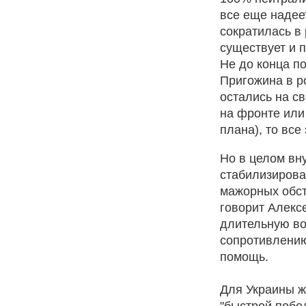
все еще надеет
сократилась в 
существует и п
Не до конца п
Пригожина в р
остались на с
на фронте или
плана), то все
Но в целом вн
стабилизирова
мажорных обст
говорит Алексе
длительную во
сопротивлению
помощь.
Для Украины ж
"быстрой побе