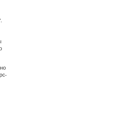
.
ы
о
тно
рс-