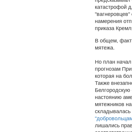
катастрофой д
"вагнеровцев" 
намерения отп
приказа Кремл
В общем, факт
мятежа.
Но план начал
прогнозам При
которая на бо
Также внезапн
Белгородскую о
настоянию аме
мятежников на
складывалась 
"добровольцам
лишались прав