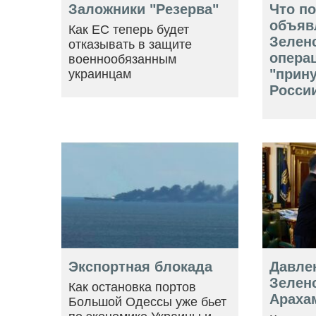
Заложники "Резерва"
Что п
объяв
Как ЕС теперь будет
Зелен
отказывать в защите
опера
военнообязанным
"прин
украинцам
Росси
Экспортная блокада
Давле
Зеленс
Как остановка портов
Араха
Большой Одессы уже бьет