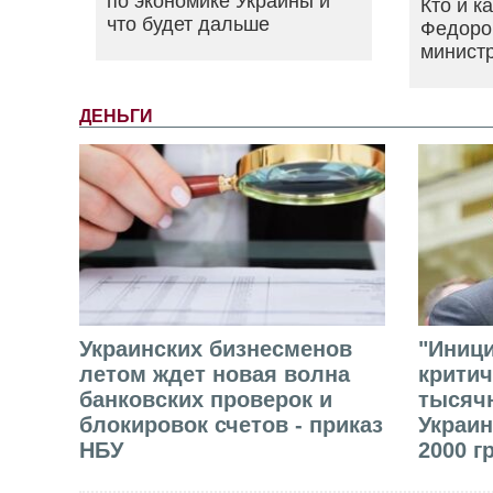
по экономике Украины и
Кто и к
что будет дальше
Федоро
минист
ДЕНЬГИ
Украинских бизнесменов
"Иниц
летом ждет новая волна
критич
банковских проверок и
тысячн
блокировок счетов - приказ
Украин
НБУ
2000 г