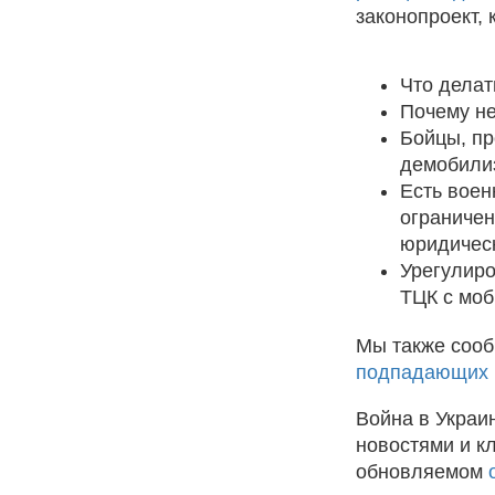
законопроект,
Что делат
Почему не
Бойцы, пр
демобили
Есть воен
ограничен
юридическ
Урегулиро
ТЦК с моб
Мы также сооб
подпадающих 
Война в Украи
новостями и к
обновляемом