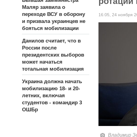
ротации
Бывшая замминистра
Маляр заявила о
переходе ВСУ в оборону
16:05,
24 ноября 2
и призвала украинцев не
бояться мобилизации
Данилов считает, что в
России после
президентских выборов
может начаться
тотальная мобилизация
Украина должна начать
мобилизацию 18- и 20-
летних, включая
студентов - командир 3
ОШБр
Владимир Зе