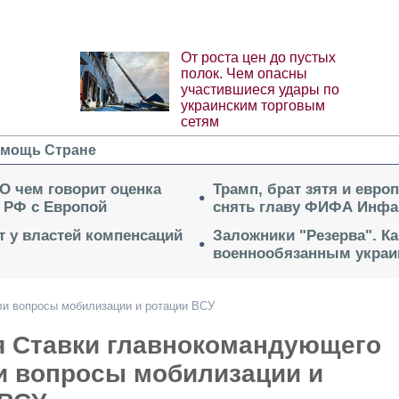
От роста цен до пустых
полок. Чем опасны
участившиеся удары по
украинским торговым
сетям
мощь Стране
 О чем говорит оценка
Трамп, брат зятя и евро
 РФ с Европой
снять главу ФИФА Инфа
ет у властей компенсаций
Заложники "Резерва". Ка
военнообязанным укра
и вопросы мобилизации и ротации ВСУ
я Ставки главнокомандующего
и вопросы мобилизации и