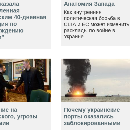
оказала
Анатомия Запада
ленная
Как внутренняя
ским 40-дневная
политическая борьба в
ция по
США и ЕС может изменить
уждению
расклады по войне в
Украине
и"
ние на
Почему украинские
кого, угрозы
порты оказались
мии
заблокированными