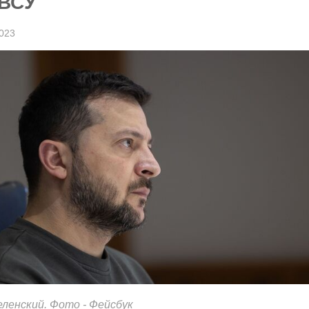
 ВСУ
023
ленский. Фото - Фейсбук