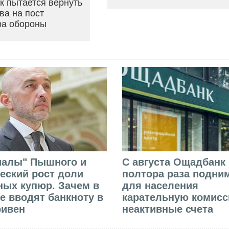
ак пытается вернуть
ва на пост
ра обороны
иалы" Пышного и
С августа Ощадбанк 
еский рост доли
полтора раза подни
ых купюр. Зачем в
для населения
е вводят банкноту в
карательную комисс
ривен
неактивные счета