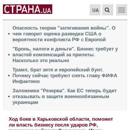
UA
Опасность теории "затягивания войны". О
чем говорит оценка разведки США о
вероятности конфликта РФ с Европой
"Бронь, налоги и деньги". Бизнес требует у
властей компенсаций за прилеты.
Насколько это реально
Трамп, брат зятя и европейский бунт.
Почему сейчас требуют снять главу ФИФА
Инфантино
Заложники "Резерва". Как ЕС теперь будет
отказывать в защите военнообязанным
украинцам
От роста цен до пустых полок. Чем опасны
участившиеся удары по украинским торговым