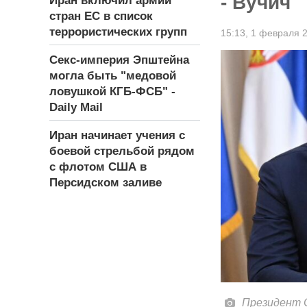
- Вучич
Иран включил армии
стран ЕС в список
террористических групп
15:13,
1 февраля 
Секс-империя Эпштейна
могла быть "медовой
ловушкой КГБ-ФСБ" -
Daily Mail
Иран начинает учения с
боевой стрельбой рядом
с флотом США в
Персидском заливе
Президент С