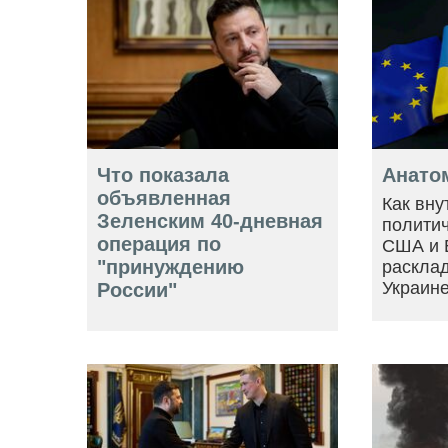
Что показала
Анато
объявленная
Как вну
Зеленским 40-дневная
политич
операция по
США и 
"принуждению
расклад
Украин
России"