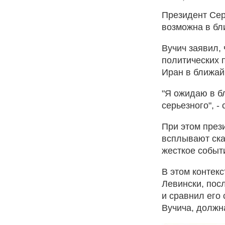
Президент Сер
возможна в бл
Вучич заявил, 
политических 
Иран в ближай
"Я ожидаю в б
серьезного", - 
При этом прези
всплывают ска
жесткое событи
В этом контек
Левински, пос
и сравнил его
Вучича, должн