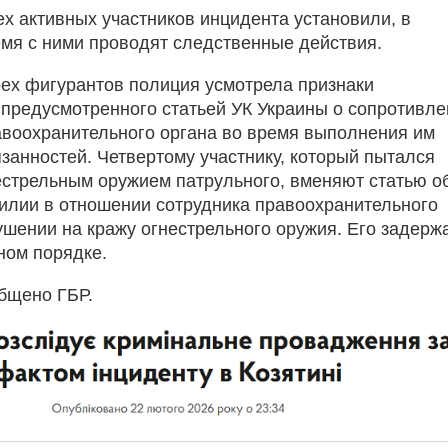
ех активных участников инцидента установили, в
мя с ними проводят следственные действия.
рех фигурантов полиция усмотрела признаки
 предусмотренного статьей УК Украины о сопротивл
авоохранительного органа во время выполнения им
занностей. Четвертому участнику, который пытался
естрельным оружием патрульного, вменяют статью о
силии в отношении сотрудника правоохранительного
кушении на кражу огнестрельного оружия. Его задерж
ном порядке.
бщено ГБР.