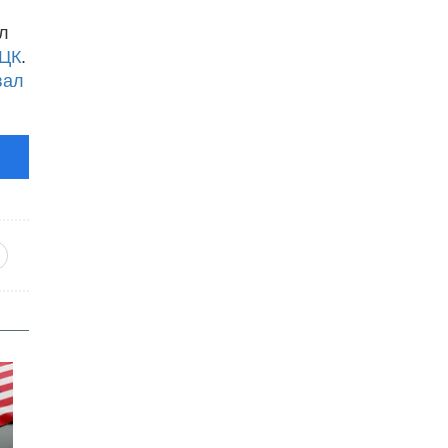
л
ТЦК
.
вал