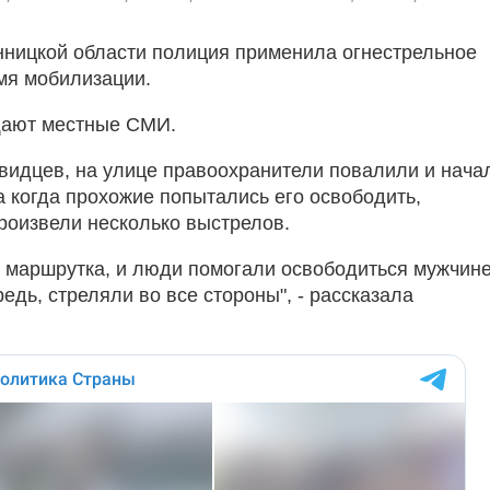
нницкой области полиция применила огнестрельное
мя мобилизации.
щают местные СМИ.
видцев, на улице правоохранители повалили и нача
а когда прохожие попытались его освободить,
роизвели несколько выстрелов.
 маршрутка, и люди помогали освободиться мужчине
редь, стреляли во все стороны", - рассказала