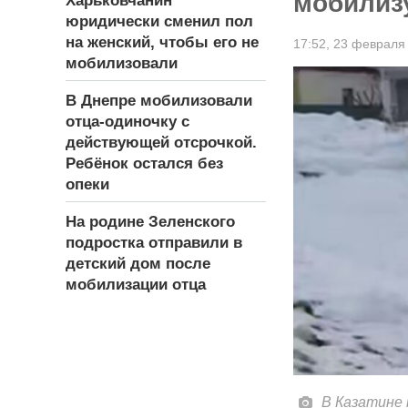
мобилиз
Харьковчанин
юридически сменил пол
на женский, чтобы его не
17:52,
23 февраля
мобилизовали
В Днепре мобилизовали
отца-одиночку с
действующей отсрочкой.
Ребёнок остался без
опеки
На родине Зеленского
подростка отправили в
детский дом после
мобилизации отца
В Казатине