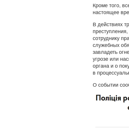
Кроме того, вс
настоящее вре
В действиях т
преступления,
сотруднику пр
служебных обя
завладеть огн
угрозе или на
органа и о по
в процессуаль
О событии соо