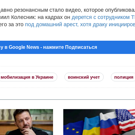
авно резонансным стало видео, которое опубликова
иил Колесник: на кадрах он
дерется с сотрудником 
его за это
под домашний арест, хотя драку иницииро
у в Google News - нажмите Подписаться
мобилизация в Украине
воинский учет
полиция