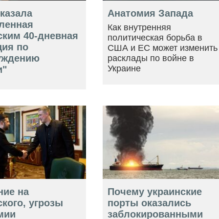
оказала
Анатомия Запада
ленная
Как внутренняя
ским 40-дневная
политическая борьба в
ция по
США и ЕС может изменить
уждению
расклады по войне в
Украине
и"
ние на
Почему украинские
кого, угрозы
порты оказались
мии
заблокированными