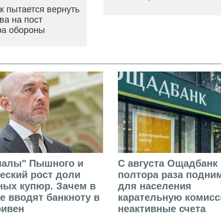
ак пытается вернуть
ва на пост
ра обороны
иалы" Пышного и
С августа Ощадбанк 
еский рост доли
полтора раза подни
ых купюр. Зачем в
для населения
е вводят банкноту в
карательную комисс
ривен
неактивные счета