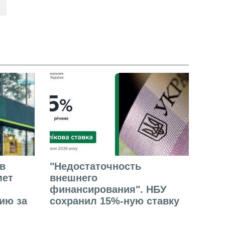
в
"Недостаточность
мет
внешнего
финансирования". НБУ
ию за
сохранил 15%-ную ставку