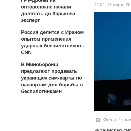
FPV-дроны на
22:02,
16 марта 20
оптоволокне начали
долетать до Харькова -
эксперт
Россия делится с Ираном
опытом применения
ударных беспилотников -
СNN
В Минобороны
предлагают продавать
украинцам сим-карты по
паспортам для борьбы с
беспилотниками
Фото: Генш
Украинская си