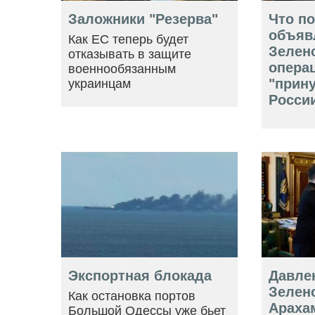
Заложники "Резерва"
Что п
объяв
Как ЕС теперь будет
Зелен
отказывать в защите
опера
военнообязанным
"прин
украинцам
Росси
Экспортная блокада
Давле
Зеленс
Как остановка портов
Араха
Большой Одессы уже бьет