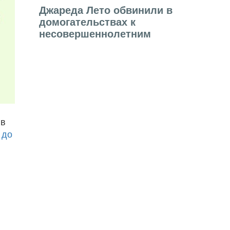
Джареда Лето обвинили в
домогательствах к
несовершеннолетним
ив
 до