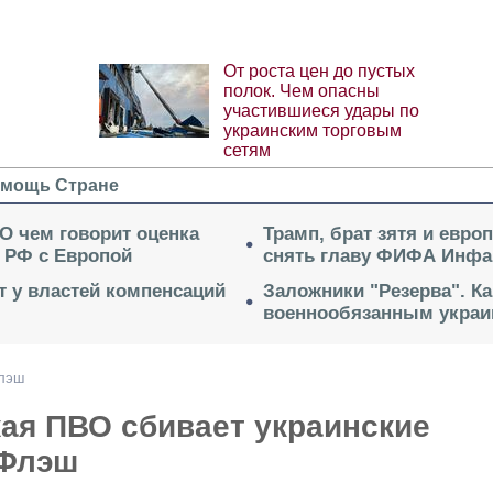
От роста цен до пустых
полок. Чем опасны
участившиеся удары по
украинским торговым
сетям
мощь Стране
 О чем говорит оценка
Трамп, брат зятя и евро
 РФ с Европой
снять главу ФИФА Инфа
ет у властей компенсаций
Заложники "Резерва". Ка
военнообязанным укра
Флэш
ая ПВО сбивает украинские
 Флэш