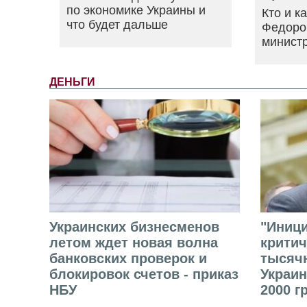
по экономике Украины и
Кто и к
что будет дальше
Федоро
минист
ДЕНЬГИ
Украинских бизнесменов
"Иниц
летом ждет новая волна
критич
банковских проверок и
тысячн
блокировок счетов - приказ
Украин
НБУ
2000 г