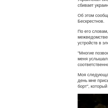
сбивает украи
Об этом сообщ
Бескрестнов.
По его словам
межведомствен
устройств в эл
"Многие позвон
меня услышали
соответственно
Моя следующая
день мне прис
борт", который