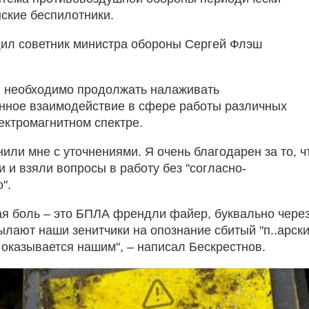
нские беспилотники.
ил советник министра обороны Сергей Флэш
, необходимо продолжать налаживать
ное взаимодействие в сфере работы различных
ектромагнитном спектре.
или мне с уточнениями. Я очень благодарен за то, ч
 и взяли вопросы в работу без "согласно-
".
 боль – это БПЛА френдли файер, буквально чере
ылают наши зенитчики на опознание сбитый "п..арск
 оказывается нашим", – написал Бескрестнов.