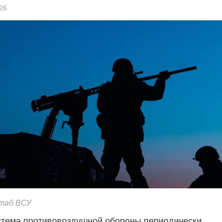
26
таб ВСУ
стема противовоздушной обороны периодически