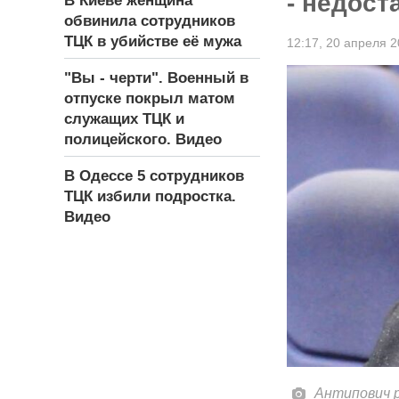
- недост
В Киеве женщина
обвинила сотрудников
ТЦК в убийстве её мужа
12:17,
20 апреля 2
"Вы - черти". Военный в
отпуске покрыл матом
служащих ТЦК и
полицейского. Видео
В Одессе 5 сотрудников
ТЦК избили подростка.
Видео
Антипович р