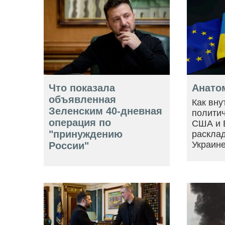
Что показала
Анато
объявленная
Как вну
Зеленским 40-дневная
политич
операция по
США и 
"принуждению
расклад
Украин
России"