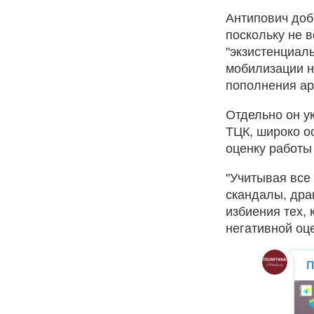
Антипович доб
поскольку не 
"экзистенциаль
мобилизации н
пополнения ар
Отдельно он ук
ТЦК, широко о
оценку работы
"Учитывая все
скандалы, дра
избиения тех, 
негативной оц