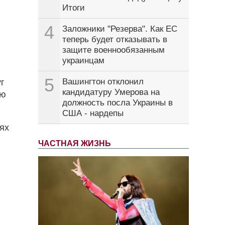
Итоги
4
Заложники "Резерва". Как ЕС
теперь будет отказывать в
защите военнообязанным
украинцам
5
Вашингтон отклонил
уг
кандидатуру Умерова на
ую
должность посла Украины в
США - нардепы
ях
ЧАСТНАЯ ЖИЗНЬ