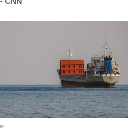
- CNN
ay