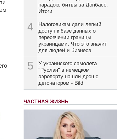
ли
парадокс битвы за Донбасс.
лем
Итоги
4
Налоговикам дали легкий
доступ к базе данных о
пересечении границы
украинцами. Что это значит
для людей и бизнеса
5
У украинского самолета
его
"Руслан" в немецком
аэропорту нашли дрон с
детонатором - Bild
ЧАСТНАЯ ЖИЗНЬ