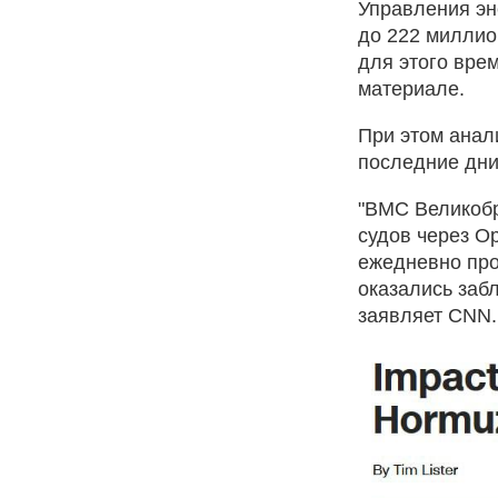
Управления эн
до 222 миллио
для этого врем
материале.
При этом анали
последние дни
"ВМС Великобр
судов через О
ежедневно про
оказались заб
заявляет CNN.