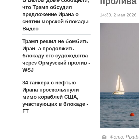
пролива 
В Белом доме сообщили,
что Трамп обсудил
предложение Ирана о
14:39,
2 мая 2026
снятии морской блокады.
Видео
Трамп решил не бомбить
Иран, а продолжить
блокаду его судоходства
через Ормузский пролив -
WSJ
34 танкера с нефтью
Ирана проскользнули
мимо кораблей США,
участвующих в блокаде -
FT
Фото: Pixab