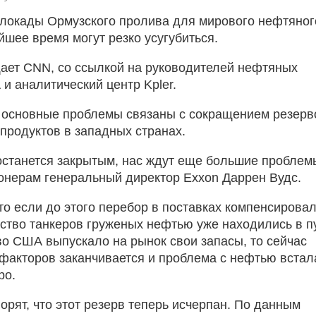
локады Ормузского пролива для мирового нефтяног
йшее время могут резко усугубиться.
ает CNN, со ссылкой на руководителей нефтяных
и аналитический центр Kpler.
 основные проблемы связаны с сокращением резерв
продуктов в западных странах.
останется закрытым, нас ждут еще большие проблем
онерам генеральный директор Exxon Даррен Вудс.
то если до этого перебор в поставках компенсирова
ество танкеров груженых нефтью уже находились в п
во США выпускало на рынок свои запасы, то сейчас
 факторов заканчивается и проблема с нефтью встал
ро.
орят, что этот резерв теперь исчерпан. По данным