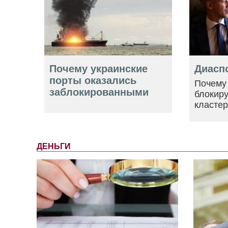
Почему украинские
Диасп
порты оказались
Почему
заблокированными
блокир
класте
ДЕНЬГИ