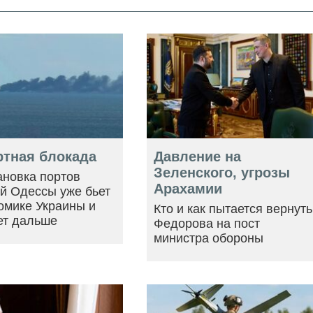
ртная блокада
Давление на
Зеленского, угрозы
ановка портов
Арахамии
й Одессы уже бьет
омике Украины и
Кто и как пытается вернуть
ет дальше
Федорова на пост
министра обороны