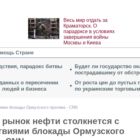
Весь мир отдать за
Краматорск. О
парадоксе в условиях
завершения войны
Москвы и Киева
мощь Стране
дствия, парадокс битвы
Будет ли государство о
пострадавшему от обстр
 данных о пересечении
От роста цен до пустых
я людей и бизнеса
по украинским торговым
иями блокады Ормузского пролива - CNN
 рынок нефти столкнется с
твиями блокады Ормузского