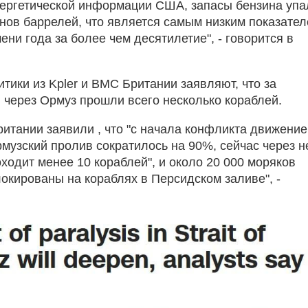
ергетической информации США, запасы бензина упа
нов баррелей, что является самым низким показате
ени года за более чем десятилетие", - говорится в
тики из Kpler и ВМС Британии заявляют, что за
 через Ормуз прошли всего несколько кораблей.
итании заявили , что "с начала конфликта движение
рмузский пролив сократилось на 90%, сейчас через н
ходит менее 10 кораблей", и около 20 000 моряков
локированы на кораблях в Персидском заливе", -