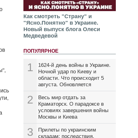
о
Как смотреть "Страну" и
"Ясно.Понятно" в Украине.
Новый выпуск блога Олеси
Медведевой
ов
ПОПУЛЯРНОЕ
1
1624-й день войны в Украине.
ы",
Ночной удар по Киеву и
области. Что происходит 5
августа. Обновляется
лись
2
Весь мир отдать за
ути,
Краматорск. О парадоксе в
условиях завершения войны
а
Москвы и Киева
3
Прилеты по украинским
складам: последствия,